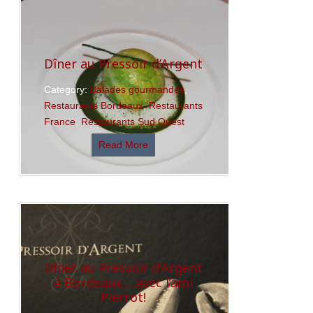
Dîner au Pressoir d’Argent
Category:
Balades gourmandes
,
Restaurants Bordeaux
,
Restaurants
France
,
Restaurants Sud Ouest
Read More
Dîner au Pressoir d’Argent
à Bordeaux… avec l’ami
Pierrot!