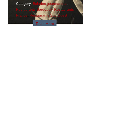
Category:
Balades gourmandes
,
Restaurants Bordeaux
,
Restaurants
France
,
Restaurants Sud Ouest
Read More