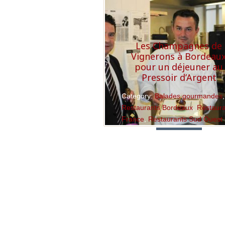
Les Champagnes de
Vignerons à Bordeau
pour un déjeuner au
Pressoir d’Argent
Category:
Balades gourmandes
,
Restaurants Bordeaux
,
Restaur
France
,
Restaurants Sud Ouest
Read More