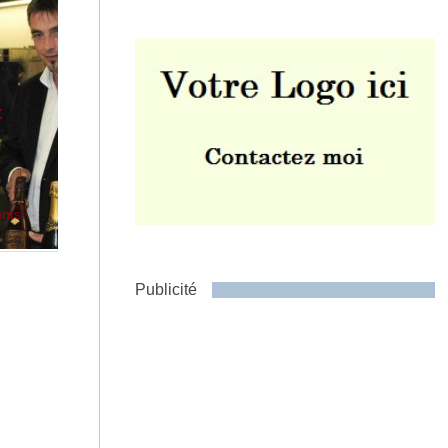
x
Envoyer
ants
Publicité