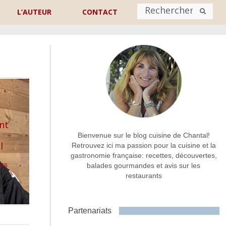
L’AUTEUR
CONTACT
Nom
*
rénom
Nom
Adresse de contact
*
nt
Bienvenue sur le blog cuisine de Chantal!
l
Retrouvez ici ma passion pour la cuisine et la
gastronomie française: recettes, découvertes,
Commentaire ou message
*
ers
balades gourmandes et avis sur les
restaurants
Partenariats