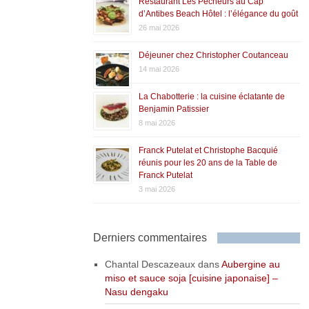
Restaurant Les Pêcheurs au Cap
d’Antibes Beach Hôtel : l’élégance du goût
26 mai 2026
Déjeuner chez Christopher Coutanceau
14 mai 2026
La Chabotterie : la cuisine éclatante de
Benjamin Patissier
8 mai 2026
Franck Putelat et Christophe Bacquié
réunis pour les 20 ans de la Table de
Franck Putelat
3 mai 2026
Derniers commentaires
Chantal Descazeaux
dans
Aubergine au
miso et sauce soja [cuisine japonaise] –
Nasu dengaku