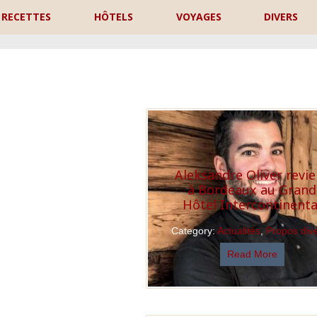
RECETTES
HÔTELS
VOYAGES
DIVERS
P
Aleksandre Oliver revie
à Bordeaux au Grand
Hôtel Intercontinenta
Category:
Actualités
,
Propos div
Read More