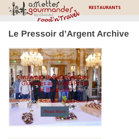
RESTAURANTS
Le Pressoir d’Argent Archive
Nouveau rendez-vous des
GluKosés au Grand Hôtel
de Bordeaux
Category:
Actualités
,
Propos divers
Read More