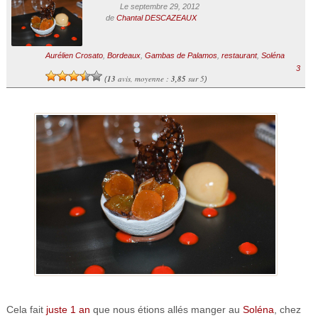
Le septembre 29, 2012
de
Chantal DESCAZEAUX
Aurélien Crosato
,
Bordeaux
,
Gambas de Palamos
,
restaurant
,
Soléna
3
13
avis, moyenne :
3,85
sur 5
(
)
Cela fait
juste 1 an
que nous étions allés manger au
Soléna
, chez