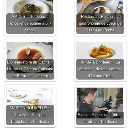
AMICIS à Bordeaux :
Restaurant Ro’cha , la
l’excellence étoilée à prix
gastronomie de coeur de
canon!
Jean-Luc Rocha
L’Observatoire du Gabriel :
INIMA à Bordeaux : La
La Haute Couture Culinaire
cuisine « de tout cœur »
de Bertrand Noeureuil
d’Oxana Crétu
MAISON NOUVELLE –
L’Univers Philippe
Aiguise Pierre, un affûteur
Etchebest à Bordeaux
affûté sur Bordeaux