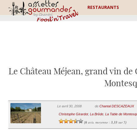
RESTAURANTS
Le Château Méjean, grand vin de G
Montesq
Le avril 30, 2008
de
Chantal DESCAZEAUX
Christophe Girardot
,
La Brède
,
La Table de Montesq
6
avis, moyenne :
3,33
sur 5
(
)