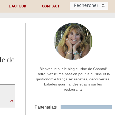
L’AUTEUR
CONTACT
Nom
*
rénom
Nom
le de
Adresse de contact
*
Bienvenue sur le blog cuisine de Chantal!
Retrouvez ici ma passion pour la cuisine et la
gastronomie française: recettes, découvertes,
Commentaire ou message
*
balades gourmandes et avis sur les
restaurants
21
Partenariats