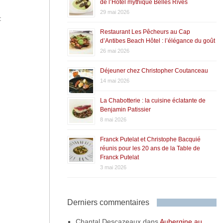
de l’Hôtel mythique Belles Rives
29 mai 2026
:
Restaurant Les Pêcheurs au Cap
d’Antibes Beach Hôtel : l’élégance du goût
26 mai 2026
Déjeuner chez Christopher Coutanceau
14 mai 2026
La Chabotterie : la cuisine éclatante de
Benjamin Patissier
8 mai 2026
Franck Putelat et Christophe Bacquié
réunis pour les 20 ans de la Table de
Franck Putelat
3 mai 2026
Derniers commentaires
Chantal Descazeaux
dans
Aubergine au