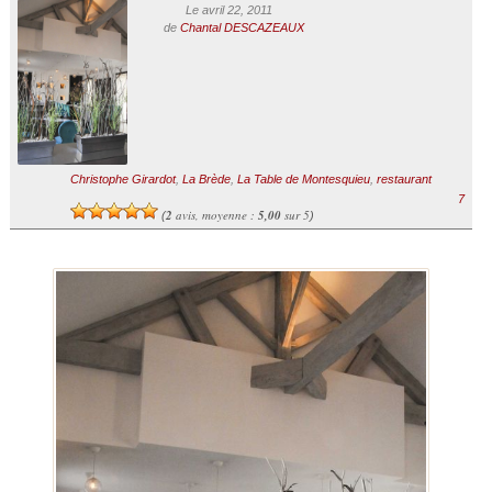
Le avril 22, 2011
de
Chantal DESCAZEAUX
Christophe Girardot
,
La Brède
,
La Table de Montesquieu
,
restaurant
7
2
avis, moyenne :
5,00
sur 5
(
)