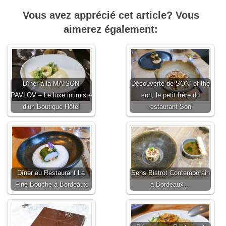
Vous avez apprécié cet article? Vous
aimerez également:
Dîner à la MAISON
Découverte de SON’ of the
PAVLOV – Le luxe intimiste
son, le petit frère du
d’un Boutique Hôtel
restaurant Son’
Dîner au Restaurant La
Sens Bistrot Contemporain
Fine Bouche à Bordeaux
à Bordeaux…