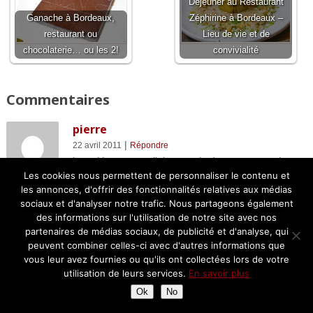
Déjeuner au Restaurant
Ganache à Bordeaux,
Zéphirine à Bordeaux –
restaurant ou
Lieu de vie et de
chocolaterie… ou les 2!
convivialité
Commentaires
pierre
|
22 avril 2011
Répondre
le maki au yuzu a l’air top et le dessert une vraie
poésie !
Les cookies nous permettent de personnaliser le contenu et
les annonces, d'offrir des fonctionnalités relatives aux médias
c’est ce chef qui te faisait des « misères » lors du
sociaux et d'analyser notre trafic. Nous partageons également
repas de M Portos? !!
des informations sur l'utilisation de notre site avec nos
Bizz
partenaires de médias sociaux, de publicité et d'analyse, qui
pierre
peuvent combiner celles-ci avec d'autres informations que
vous leur avez fournies ou qu'ils ont collectées lors de votre
utilisation de leurs services.
En savoir plus
chantal33
Ok
No
|
22 avril 2011
Répondre
Pierre> Oui super déjeuner, je pense que la 2ème