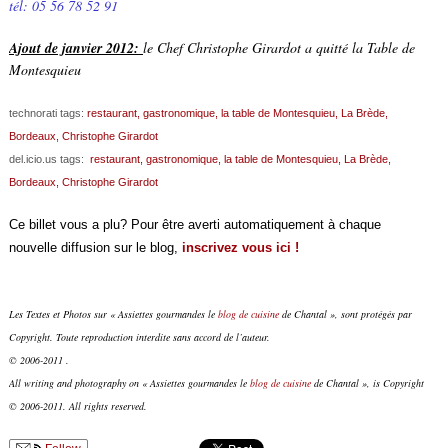
tél: 05 56 78 52 91
Ajout de janvier 2012:
le Chef Christophe Girardot a quitté la Table de
Montesquieu
technorati tags:
restaurant,
gastronomique,
la table de Montesquieu,
La Brède,
Bordeaux,
Christophe Girardot
del.icio.us tags:
restaurant,
gastronomique,
la table de Montesquieu,
La Brède,
Bordeaux,
Christophe Girardot
Ce billet vous a plu? Pour être averti automatiquement à chaque
nouvelle diffusion sur le blog,
inscrivez vous ici !
Les Textes et Photos sur « Assiettes gourmandes le
blog de cuisine
de Chantal », sont protégés par
Copyright. Toute reproduction interdite sans accord de l’auteur.
© 2006-2011 .
All writing and photography on « Assiettes gourmandes le
blog de cuisine
de Chantal », is Copyright
© 2006-2011. All rights reserved.