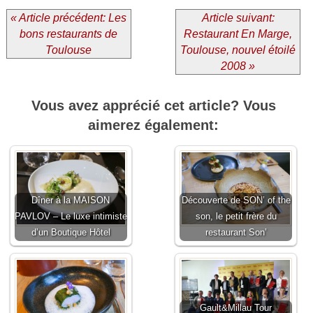
« Article précédent: Les
Article suivant:
bons restaurants de
Restaurant En Marge,
Toulouse
Toulouse, nouvel étoilé
2008 »
Vous avez apprécié cet article? Vous
aimerez également:
Dîner à la MAISON
Découverte de SON’ of the
PAVLOV – Le luxe intimiste
son, le petit frère du
d’un Boutique Hôtel
restaurant Son’
Gault&Millau Tour