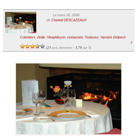
Le mars 26, 2008
de
Chantal DESCAZEAUX
Colomiers
,
étoile
,
l'Amphitryon
,
restaurant
,
Toulouse
,
Yannick Delpech
7
23
avis, moyenne :
3,70
sur 5
(
)