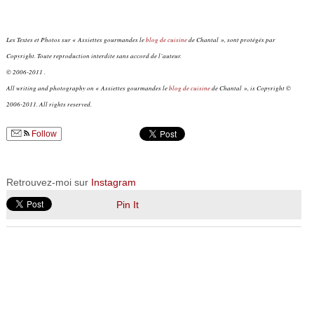
Les Textes et Photos sur « Assiettes gourmandes le
blog de cuisine
de Chantal », sont protégés par
Copyright. Toute reproduction interdite sans accord de l’auteur.
© 2006-2011 .
All writing and photography on « Assiettes gourmandes le
blog de cuisine
de Chantal », is Copyright ©
2006-2011. All rights reserved.
Follow
Retrouvez-moi sur
Instagram
Pin It