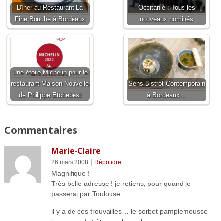
Dîner au Restaurant La
Occitanie : Tous les
Fine Bouche à Bordeaux
nouveaux nominés
Une étoile Michelin pour le
restaurant Maison Nouvelle
Sens Bistrot Contemporain
de Philippe Etchebest
à Bordeaux…
Commentaires
Marie-Claire
|
26 mars 2008
Répondre
Magnifique !
Très belle adresse ! je retiens, pour quand je
passerai par Toulouse.
il y a de ces trouvailles… le sorbet pamplemousse