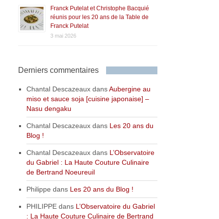
Franck Putelat et Christophe Bacquié
réunis pour les 20 ans de la Table de
Franck Putelat
3 mai 2026
Derniers commentaires
Chantal Descazeaux
dans
Aubergine au
miso et sauce soja [cuisine japonaise] –
Nasu dengaku
Chantal Descazeaux
dans
Les 20 ans du
Blog !
Chantal Descazeaux
dans
L’Observatoire
du Gabriel : La Haute Couture Culinaire
de Bertrand Noeureuil
Philippe
dans
Les 20 ans du Blog !
PHILIPPE
dans
L’Observatoire du Gabriel
: La Haute Couture Culinaire de Bertrand