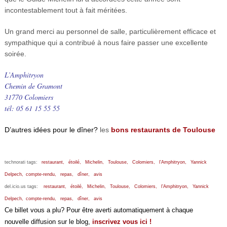
incontestablement tout à fait méritées.
Un grand merci au personnel de salle, particulièrement efficace et
sympathique qui a contribué à nous faire passer une excellente
soirée.
L’Amphitryon
Chemin de Gramont
31770 Colomiers
tél: 05 61 15 55 55
D’autres idées pour le dîner?
les
bons restaurants de Toulouse
technorati tags:
restaurant,
étoilé,
Michelin,
Toulouse,
Colomiers,
l’Amphitryon,
Yannick
Delpech,
compte-rendu,
repas,
dîner,
avis
del.icio.us tags:
restaurant,
étoilé,
Michelin,
Toulouse,
Colomiers,
l’Amphitryon,
Yannick
Delpech,
compte-rendu,
repas,
dîner,
avis
Ce billet vous a plu? Pour être averti automatiquement à chaque
nouvelle diffusion sur le blog,
inscrivez vous ici !