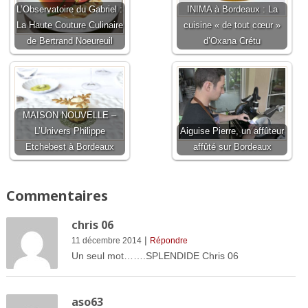
L’Observatoire du Gabriel :
INIMA à Bordeaux : La
La Haute Couture Culinaire
cuisine « de tout cœur »
de Bertrand Noeureuil
d’Oxana Crétu
MAISON NOUVELLE –
L’Univers Philippe
Aiguise Pierre, un affûteur
Etchebest à Bordeaux
affûté sur Bordeaux
Commentaires
chris 06
|
11 décembre 2014
Répondre
Un seul mot…….SPLENDIDE Chris 06
aso63