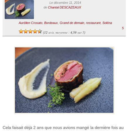
Le décembre 11, 2014
de
Chantal DESCAZEAUX
Aurélien Crosato
,
Bordeaux
,
Grand de demain
,
restaurant
,
Soléna
5
12
avis, moyenne :
4,50
sur 5
(
)
Cela faisait déjà 2 ans que nous avions mangé la dernière fois au