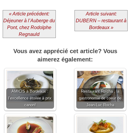
« Article précédent:
Article suivant:
Déjeuner à l’Auberge du
DUBERN – restaurant à
Pont, chez Rodolphe
Bordeaux »
Regnauld
Vous avez apprécié cet article? Vous
aimerez également:
AMICIS à Bordeaux :
Restaurant Ro’cha , la
l’excellence étoilée à prix
gastronomie de coeur de
canon!
Jean-Luc Rocha