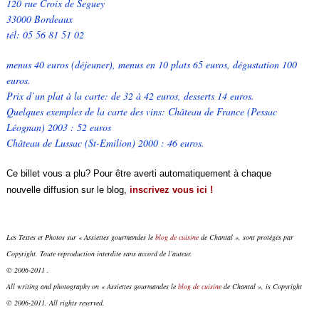
120 rue Croix de Seguey
33000 Bordeaux
tél: 05 56 81 51 02
menus 40 euros (déjeuner), menus en 10 plats 65 euros, dégustation 100
euros.
Prix d’un plat à la carte: de 32 à 42 euros, desserts 14 euros.
Quelques exemples de la carte des vins: Château de France (Pessac
Léognan) 2003 : 52 euros
Château de Lussac (St-Emilion) 2000 : 46 euros.
Ce billet vous a plu? Pour être averti automatiquement à chaque
nouvelle diffusion sur le blog,
inscrivez vous ici !
Les Textes et Photos sur « Assiettes gourmandes le
blog de cuisine
de Chantal », sont protégés par
Copyright. Toute reproduction interdite sans accord de l’auteur.
© 2006-2011 .
All writing and photography on « Assiettes gourmandes le
blog de cuisine
de Chantal », is Copyright
© 2006-2011. All rights reserved.