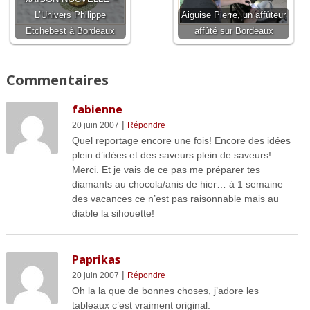
L’Univers Philippe
Aiguise Pierre, un affûteur
Etchebest à Bordeaux
affûté sur Bordeaux
Commentaires
fabienne
|
20 juin 2007
Répondre
Quel reportage encore une fois! Encore des idées
plein d’idées et des saveurs plein de saveurs!
Merci. Et je vais de ce pas me préparer tes
diamants au chocola/anis de hier… à 1 semaine
des vacances ce n’est pas raisonnable mais au
diable la sihouette!
Paprikas
|
20 juin 2007
Répondre
Oh la la que de bonnes choses, j’adore les
tableaux c’est vraiment original.