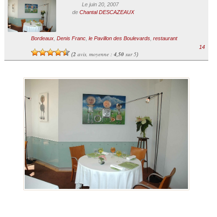
Le juin 20, 2007
de
Chantal DESCAZEAUX
Bordeaux
,
Denis Franc
,
le Pavillon des Boulevards
,
restaurant
14
2
avis, moyenne :
4,50
sur 5
(
)