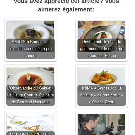
Vous avez apprécié cet article? Vous
aimerez également:
AMICIS à Bordeaux :
Restaurant Ro’cha , la
l’excellence étoilée à prix
gastronomie de coeur de
canon!
Jean-Luc Rocha
L’Observatoire du Gabriel :
INIMA à Bordeaux : La
La Haute Couture Culinaire
cuisine « de tout cœur »
de Bertrand Noeureuil
d’Oxana Crétu
MAISON NOUVELLE –