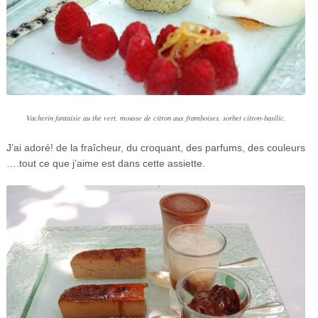
Vacherin fantaisie au thé vert, mousse de citron aux framboises, sorbet citron-basilic.
J’ai adoré! de la fraîcheur, du croquant, des parfums, des couleurs
….tout ce que j’aime est dans cette assiette.