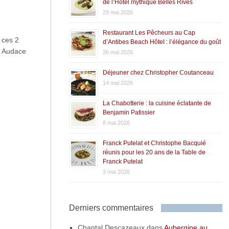
de l’Hôtel mythique Belles Rives
29 mai 2026
Restaurant Les Pêcheurs au Cap
 ces 2
d’Antibes Beach Hôtel : l’élégance du goût
t Audace
26 mai 2026
Déjeuner chez Christopher Coutanceau
14 mai 2026
La Chabotterie : la cuisine éclatante de
Benjamin Patissier
8 mai 2026
Franck Putelat et Christophe Bacquié
réunis pour les 20 ans de la Table de
Franck Putelat
3 mai 2026
Derniers commentaires
Chantal Descazeaux
dans
Aubergine au