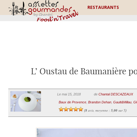
RESTAURANTS
L’ Oustau de Baumanière p
Le mai 15, 2018
de
Chantal DESCAZEAUX
Baux de Provence
,
Brandon Dehan
,
Gault&Millau
,
Gl
8
avis, moyenne :
5,00
sur 5
(
)