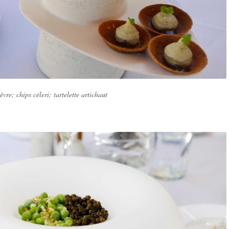
vre; chips céleri; tartelette artichaut