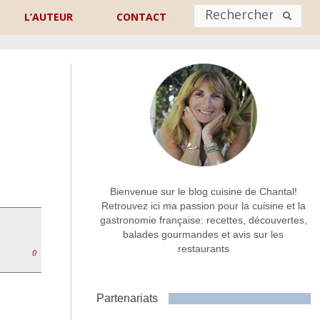
L’AUTEUR
CONTACT
Nom
*
rénom
Nom
Adresse de contact
*
Bienvenue sur le blog cuisine de Chantal!
Retrouvez ici ma passion pour la cuisine et la
gastronomie française: recettes, découvertes,
Commentaire ou message
*
balades gourmandes et avis sur les
restaurants
0
Partenariats