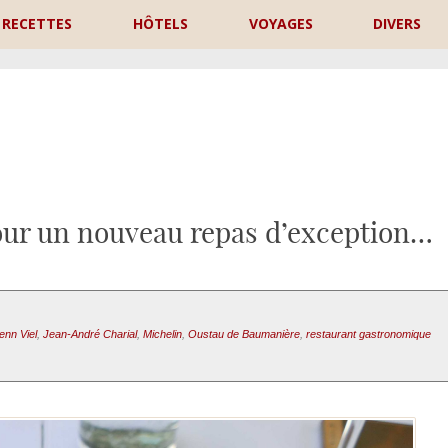
RECETTES
HÔTELS
VOYAGES
DIVERS
P
our un nouveau repas d’exception…
enn Viel
,
Jean-André Charial
,
Michelin
,
Oustau de Baumanière
,
restaurant gastronomique