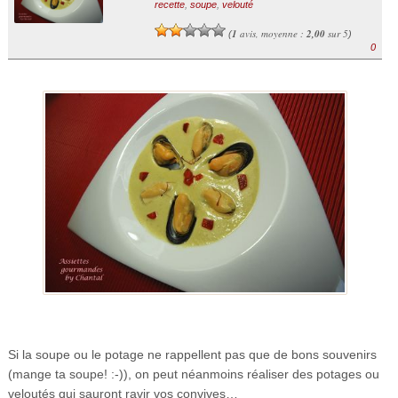
recette
,
soupe
,
velouté
1
avis, moyenne :
2,00
sur 5
(
)
0
Si la soupe ou le potage ne rappellent pas que de bons souvenirs
(mange ta soupe! :-)), on peut néanmoins réaliser des potages ou
veloutés qui sauront ravir vos convives…