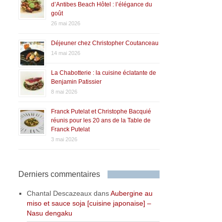
d’Antibes Beach Hôtel : l’élégance du
goût
26 mai 2026
Déjeuner chez Christopher Coutanceau
14 mai 2026
La Chabotterie : la cuisine éclatante de
Benjamin Patissier
8 mai 2026
Franck Putelat et Christophe Bacquié
réunis pour les 20 ans de la Table de
Franck Putelat
3 mai 2026
Derniers commentaires
Chantal Descazeaux
dans
Aubergine au
miso et sauce soja [cuisine japonaise] –
Nasu dengaku