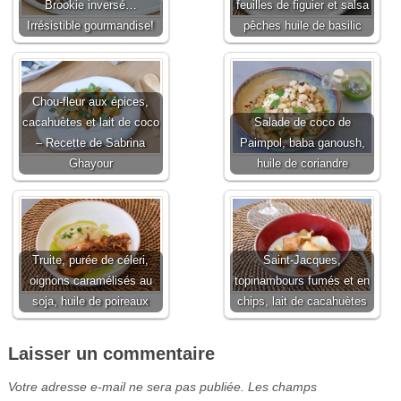
Brookie inversé…
feuilles de figuier et salsa
Irrésistible gourmandise!
pêches huile de basilic
Chou-fleur aux épices,
cacahuètes et lait de coco
Salade de coco de
– Recette de Sabrina
Paimpol, baba ganoush,
Ghayour
huile de coriandre
Truite, purée de céleri,
Saint-Jacques,
oignons caramélisés au
topinambours fumés et en
soja, huile de poireaux
chips, lait de cacahuètes
Laisser un commentaire
Votre adresse e-mail ne sera pas publiée.
Les champs