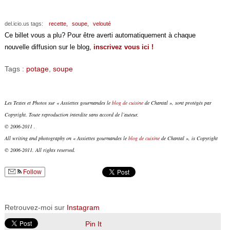
del.icio.us tags:
recette,
soupe,
velouté
Ce billet vous a plu? Pour être averti automatiquement à chaque
nouvelle diffusion sur le blog,
inscrivez vous ici !
Tags :
potage
,
soupe
Les Textes et Photos sur « Assiettes gourmandes le
blog de cuisine
de Chantal », sont protégés par
Copyright. Toute reproduction interdite sans accord de l’auteur.
© 2006-2011 .
All writing and photography on « Assiettes gourmandes le
blog de cuisine
de Chantal », is Copyright
© 2006-2011. All rights reserved.
Follow
Retrouvez-moi sur
Instagram
Pin It