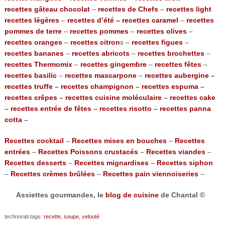
recettes gâteau chocolat
–
recettes de Chefs
–
recettes light
recettes légères
–
recettes d’été –
recettes caramel
–
recettes
pommes de terre
–
recettes pommes
–
recettes olives
–
recettes oranges
–
recettes citron
s –
recettes figues
–
recettes bananes
–
recettes abricots
–
recettes brochettes
–
recettes Thermomix
–
recettes gingembre
–
recettes fêtes
–
recettes basilic
–
recettes mascarpone
–
recettes aubergine
–
recettes truffe
–
recettes champignon
–
recettes espuma
–
recettes crêpes
–
recettes cuisine moléculaire
–
recettes cake
–
recettes entrée de fêtes
–
recettes risotto
–
recettes panna
cotta
–
Recettes cocktail
–
Recettes mises en bouches
–
Recettes
entrées
–
Recettes Poissons crustacés
–
Recettes viandes
–
Recettes desserts
–
Recettes mignardises
–
Recettes siphon
–
Recettes crèmes brûlées
–
Recettes pain viennoiseries
–
Assiettes gourmandes, le
blog de cuisine
de Chantal ©
technorati tags:
recette,
soupe,
velouté