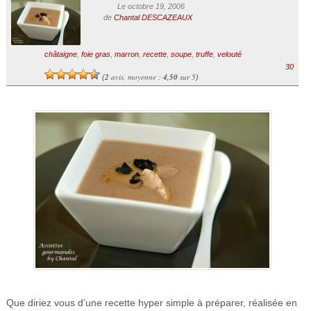
Le octobre 19, 2006
de
Chantal DESCAZEAUX
châtaigne
,
foie gras
,
marron
,
recette
,
soupe
,
truffe
,
velouté
30
2
avis, moyenne :
4,50
sur 5
(
)
Que diriez vous d’une recette hyper simple à préparer, réalisée en