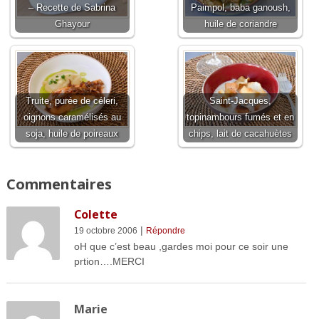
– Recette de Sabrina
Paimpol, baba ganoush,
Ghayour
huile de coriandre
Truite, purée de céleri,
Saint-Jacques,
oignons caramélisés au
topinambours fumés et en
soja, huile de poireaux
chips, lait de cacahuètes
Commentaires
Colette
|
19 octobre 2006
Répondre
oH que c’est beau ,gardes moi pour ce soir une
prtion….MERCI
Marie