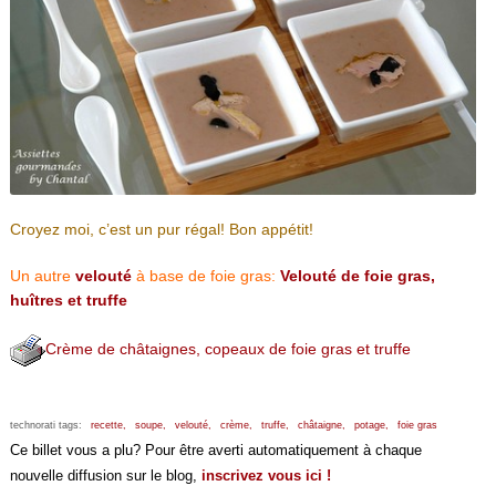
Croyez moi, c’est un pur régal! Bon appétit!
Un autre
velouté
à base de foie gras:
Velouté de foie gras,
huîtres et truffe
Crème de châtaignes, copeaux de foie gras et truffe
technorati tags:
recette,
soupe,
velouté,
crème,
truffe,
châtaigne,
potage,
foie gras
Ce billet vous a plu? Pour être averti automatiquement à chaque
nouvelle diffusion sur le blog,
inscrivez vous ici !