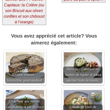
Capitaux: la Colère (ou
son Biscuit aux olives
confites et son chiboust
à l’orange)
Vous avez apprécié cet article? Vous
aimerez également:
Recette – Cabillaud en
Brookie inversé…
feuilles de figuier et salsa
Irrésistible gourmandise!
pêches huile de basilic
Chou-fleur aux épices,
cacahuètes et lait de coco
Salade de coco de