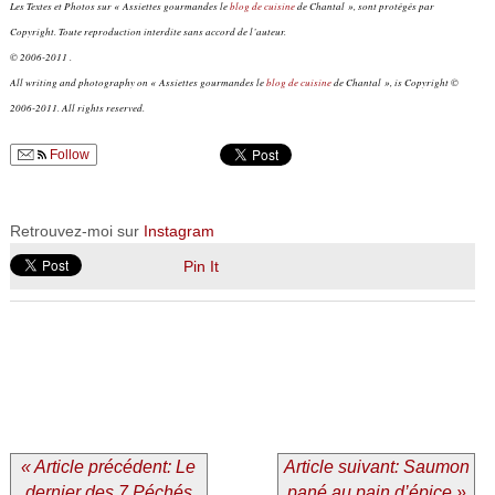
Les Textes et Photos sur « Assiettes gourmandes le
blog de cuisine
de Chantal », sont protégés par
Copyright. Toute reproduction interdite sans accord de l’auteur.
© 2006-2011 .
All writing and photography on « Assiettes gourmandes le
blog de cuisine
de Chantal », is Copyright ©
2006-2011. All rights reserved.
Follow
Retrouvez-moi sur
Instagram
Pin It
« Article précédent: Le
Article suivant: Saumon
dernier des 7 Péchés
pané au pain d’épice »