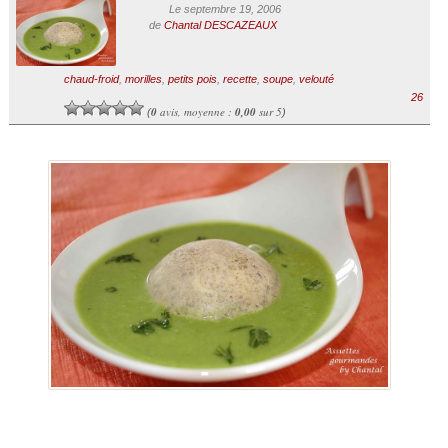
Le septembre 19, 2006
de
Chantal DESCAZEAUX
chaud-froid
,
morilles
,
petits pois
,
recette
,
soupe
,
velouté
26
0
avis, moyenne :
0,00
sur 5
(
)