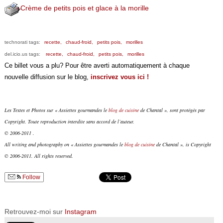
Crème de petits pois et glace à la morille
technorati tags:
recette,
chaud-froid,
petits pois,
morilles
del.icio.us tags:
recette,
chaud-froid,
petits pois,
morilles
Ce billet vous a plu? Pour être averti automatiquement à chaque
nouvelle diffusion sur le blog,
inscrivez vous ici !
Les Textes et Photos sur « Assiettes gourmandes le
blog de cuisine
de Chantal », sont protégés par
Copyright. Toute reproduction interdite sans accord de l’auteur.
© 2006-2011 .
All writing and photography on « Assiettes gourmandes le
blog de cuisine
de Chantal », is Copyright
© 2006-2011. All rights reserved.
Follow
Retrouvez-moi sur
Instagram