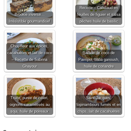
Recette – Cabillaud en
Brookie inversé…
feuilles de figuier et salsa
Irrésistible gourmandise!
pêches huile de basilic
Chou-fleur aux épices,
cacahuètes et lait de coco
Salade de coco de
– Recette de Sabrina
Paimpol, baba ganoush,
Ghayour
huile de coriandre
Truite, purée de céleri,
Saint-Jacques,
oignons caramélisés au
topinambours fumés et en
soja, huile de poireaux
chips, lait de cacahuètes