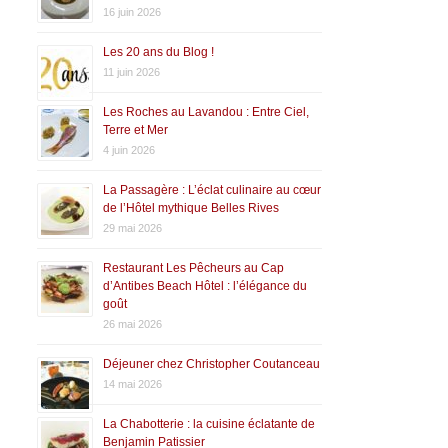
16 juin 2026
Les 20 ans du Blog !
11 juin 2026
Les Roches au Lavandou : Entre Ciel,
Terre et Mer
4 juin 2026
La Passagère : L’éclat culinaire au cœur
de l’Hôtel mythique Belles Rives
29 mai 2026
Restaurant Les Pêcheurs au Cap
d’Antibes Beach Hôtel : l’élégance du
goût
26 mai 2026
Déjeuner chez Christopher Coutanceau
14 mai 2026
La Chabotterie : la cuisine éclatante de
Benjamin Patissier