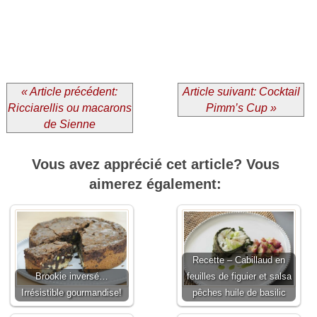
« Article précédent:
Article suivant: Cocktail
Ricciarellis ou macarons
Pimm’s Cup »
de Sienne
Vous avez apprécié cet article? Vous
aimerez également:
Recette – Cabillaud en
Brookie inversé…
feuilles de figuier et salsa
Irrésistible gourmandise!
pêches huile de basilic