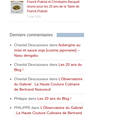
Franck Putelat et Christophe Bacquié
réunis pour les 20 ans de la Table de
Franck Putelat
3 mai 2026
Derniers commentaires
Chantal Descazeaux
dans
Aubergine au
miso et sauce soja [cuisine japonaise] –
Nasu dengaku
Chantal Descazeaux
dans
Les 20 ans du
Blog !
Chantal Descazeaux
dans
L’Observatoire
du Gabriel : La Haute Couture Culinaire
de Bertrand Noeureuil
Philippe
dans
Les 20 ans du Blog !
PHILIPPE
dans
L’Observatoire du Gabriel
: La Haute Couture Culinaire de Bertrand