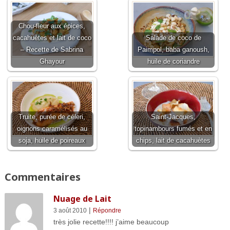
Chou-fleur aux épices,
cacahuètes et lait de coco
Salade de coco de
– Recette de Sabrina
Paimpol, baba ganoush,
Ghayour
huile de coriandre
Truite, purée de céleri,
Saint-Jacques,
oignons caramélisés au
topinambours fumés et en
soja, huile de poireaux
chips, lait de cacahuètes
Commentaires
Nuage de Lait
|
3 août 2010
Répondre
très jolie recette!!!! j’aime beaucoup