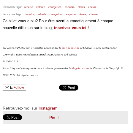
technorati tags:
recette,
velouté,
courgettes,
espuma,
olives,
chèvre
del.icio.us tags:
recette,
velouté,
courgettes,
espuma,
olives,
chèvre
Ce billet vous a plu? Pour être averti automatiquement à chaque
nouvelle diffusion sur le blog,
inscrivez vous ici !
Les Textes et Photos sur « Assiettes gourmandes le
blog de cuisine
de Chantal », sont protégés par
Copyright. Toute reproduction interdite sans accord de l’auteur.
© 2006-2011 .
All writing and photography on « Assiettes gourmandes le
blog de cuisine
de Chantal », is Copyright ©
2006-2011. All rights reserved.
Follow
Retrouvez-moi sur
Instagram
Pin It