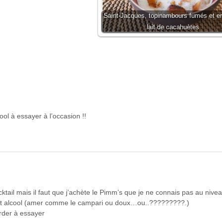
Saint-Jacques, topinambours fumés et en
lait de cacahuètes
ol à essayer à l’occasion !!
cktail mais il faut que j’achète le Pimm’s que je ne connais pas au nive
cet alcool (amer comme le campari ou doux…ou..?????????.)
arder à essayer