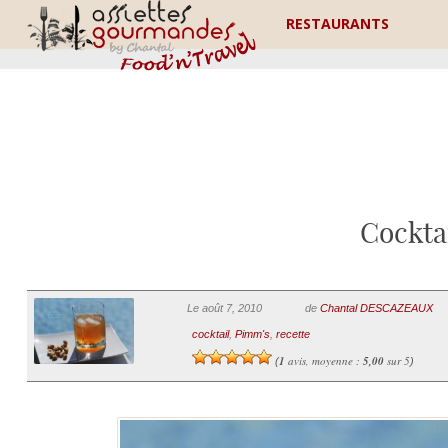
RESTAURANTS
Cockta
Le août 7, 2010
de
Chantal DESCAZEAUX
cocktail
,
Pimm's
,
recette
1
avis, moyenne :
5,00
sur 5
(
)