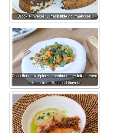
Brookie inversé… Irrésistible gourmandise!
Chou-fleur aux épices, cacahuètes et lait de coco
– Recette de Sabrina Ghayour