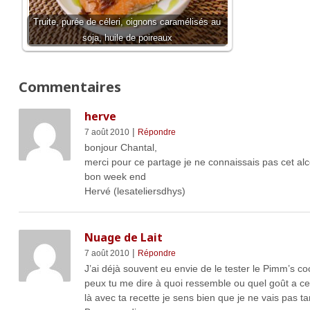
Truite, purée de céleri, oignons caramélisés au
soja, huile de poireaux
Commentaires
herve
|
7 août 2010
Répondre
bonjour Chantal,
merci pour ce partage je ne connaissais pas cet alco
bon week end
Hervé (lesateliersdhys)
Nuage de Lait
|
7 août 2010
Répondre
J’ai déjà souvent eu envie de le tester le Pimm’s co
peux tu me dire à quoi ressemble ou quel goût a 
là avec ta recette je sens bien que je ne vais pas t