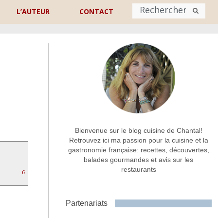
L’AUTEUR
CONTACT
Nom
*
rénom
Nom
Adresse de contact
*
Bienvenue sur le blog cuisine de Chantal!
Retrouvez ici ma passion pour la cuisine et la
gastronomie française: recettes, découvertes,
Commentaire ou message
*
balades gourmandes et avis sur les
restaurants
6
Partenariats