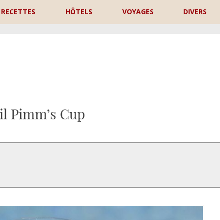
RECETTES
HÔTELS
VOYAGES
DIVERS
P
il Pimm’s Cup