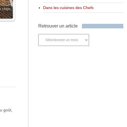
Dans les cuisines des Chefs
 chips,
Retrouver un article
Retrouver
un
article
au goût,