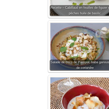
Recette – Cabillaud en feuilles de figuier 
pêches huile de basilic
Salade de coco de Paimpol, baba ganoush
de coriandre