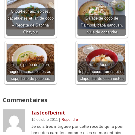
Chou-fleur aux épices,
cacahuètes et lait de coco
Salade de coco de
– Recette de Sabrina
Paimpol, baba ganoush,
Ghayour
huile de coriandre
Truite, purée de céleri,
Saint-Jacques,
oignons caramélisés au
topinambours fumés et en
soja, huile de poireaux
chips, lait de cacahuètes
Commentaires
tasteofbeirut
|
15 octobre 2011
Répondre
Je suis très intriguée par cette recette qui a pour
base des carottes; comme elles se marient bien