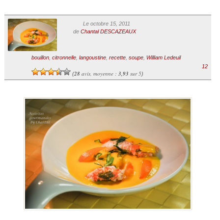
Le octobre 15, 2011
de
Chantal DESCAZEAUX
bouillon
,
citronnelle
,
langoustine
,
recette
,
soupe
,
William Ledeuil
12
28
avis, moyenne :
3,93
sur 5
(
)