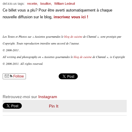
del.icio.us tags:
recette,
bouillon,
William Ledeuil
Ce billet vous a plu? Pour être averti automatiquement à chaque
nouvelle diffusion sur le blog,
inscrivez vous ici !
Les Textes et Photos sur « Assiettes gourmandes le
blog de cuisine
de Chantal », sont protégés par
Copyright. Toute reproduction interdite sans accord de l’auteur.
© 2006-2011 .
All writing and photography on « Assiettes gourmandes le
blog de cuisine
de Chantal », is Copyright
© 2006-2011. All rights reserved.
Follow
Retrouvez-moi sur
Instagram
Pin It