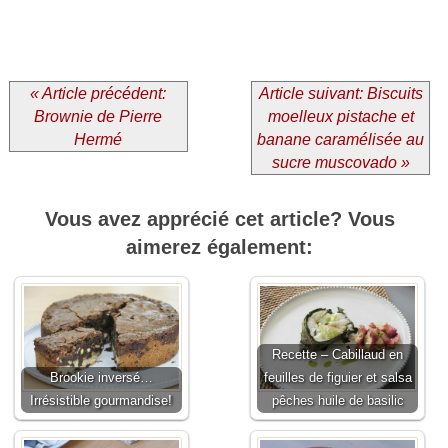
« Article précédent:
Article suivant: Biscuits
Brownie de Pierre
moelleux pistache et
Hermé
banane caramélisée au
sucre muscovado »
Vous avez apprécié cet article? Vous
aimerez également:
Recette – Cabillaud en
Brookie inversé…
feuilles de figuier et salsa
Irrésistible gourmandise!
pêches huile de basilic