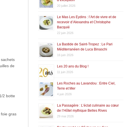
20 juillet 2026
Le Mas Les Eydins : l’Art de vivre et de
recevoir d’Alexandra et Christophe
Bacquié
22 juin 2026
La Bastide de Saint-Tropez : Le Pari
Méditerranéen de Luca Binaschi
16 juin 2026
s sachets
uilles de
Les 20 ans du Blog !
11 juin 2026
Les Roches au Lavandou : Entre Ciel,
Terre et Mer
4 juin 2026
1/2 botte
La Passagère : L’éclat culinaire au cœur
de l’Hôtel mythique Belles Rives
 foie gras
29 mai 2026