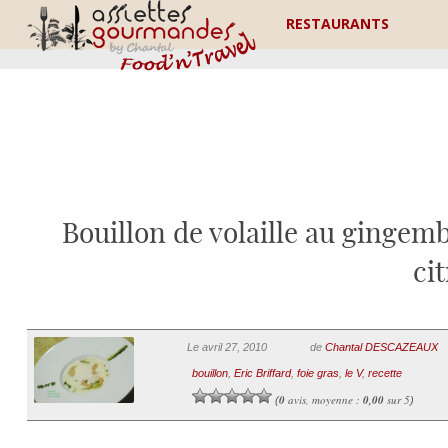
RESTAURANTS
Bouillon de volaille au gingemb
ci
Le avril 27, 2010
de
Chantal DESCAZEAUX
bouillon
,
Eric Briffard
,
foie gras
,
le V
,
recette
0
avis, moyenne :
0,00
sur 5
(
)