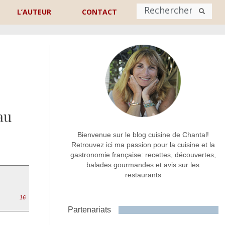
L’AUTEUR
CONTACT
Nom
*
rénom
Nom
au
Adresse de contact
*
Bienvenue sur le blog cuisine de Chantal!
Retrouvez ici ma passion pour la cuisine et la
gastronomie française: recettes, découvertes,
Commentaire ou message
*
balades gourmandes et avis sur les
restaurants
16
Partenariats