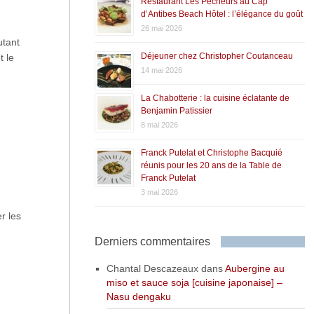
Restaurant Les Pêcheurs au Cap
d’Antibes Beach Hôtel : l’élégance du goût
26 mai 2026
utant
Déjeuner chez Christopher Coutanceau
t le
14 mai 2026
La Chabotterie : la cuisine éclatante de
Benjamin Patissier
8 mai 2026
Franck Putelat et Christophe Bacquié
réunis pour les 20 ans de la Table de
Franck Putelat
3 mai 2026
r les
Derniers commentaires
Chantal Descazeaux
dans
Aubergine au
miso et sauce soja [cuisine japonaise] –
Nasu dengaku