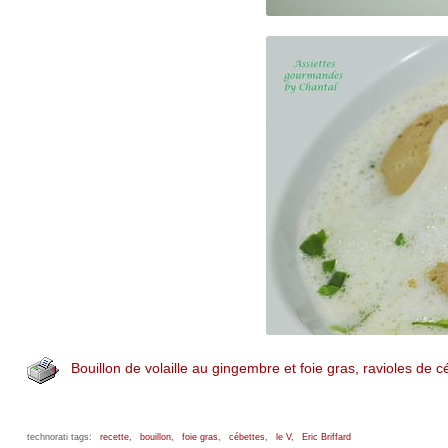
Bouillon de volaille au gingembre et foie gras, ravioles de cé
technorati tags:
recette,
bouillon,
foie gras,
cébettes,
le V,
Eric Briffard