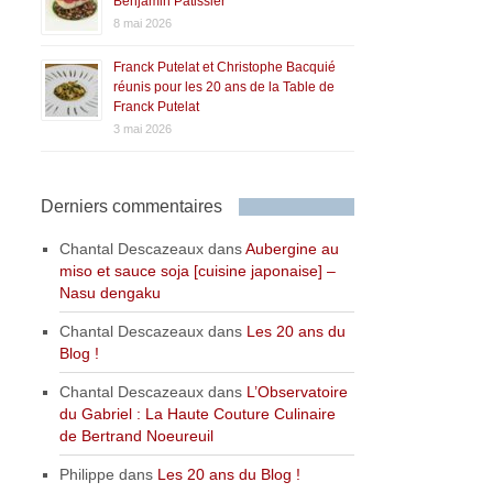
Benjamin Patissier
8 mai 2026
Franck Putelat et Christophe Bacquié
réunis pour les 20 ans de la Table de
Franck Putelat
3 mai 2026
Derniers commentaires
Chantal Descazeaux
dans
Aubergine au
miso et sauce soja [cuisine japonaise] –
Nasu dengaku
Chantal Descazeaux
dans
Les 20 ans du
Blog !
Chantal Descazeaux
dans
L’Observatoire
du Gabriel : La Haute Couture Culinaire
de Bertrand Noeureuil
Philippe
dans
Les 20 ans du Blog !