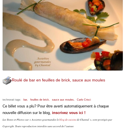
Roulé de bar en feuilles de brick, sauce aux moules
technorati tags:
bar,
feuilles de brick,
sauce aux moules,
Carlo Crisci
Ce billet vous a plu? Pour être averti automatiquement à chaque
nouvelle diffusion sur le blog,
inscrivez vous ici !
Les Textes et Photos sur « Assiettes gourmandes le
blog de cuisine
de Chantal », sont protégés par
Copyright. Toute reproduction interdite sans accord de l’auteur.