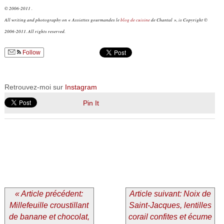
© 2006-2011 .
All writing and photography on « Assiettes gourmandes le
blog de cuisine
de Chantal », is Copyright ©
2006-2011. All rights reserved.
Follow
Retrouvez-moi sur
Instagram
Pin It
« Article précédent:
Article suivant: Noix de
Millefeuille croustillant
Saint-Jacques, lentilles
de banane et chocolat,
corail confites et écume