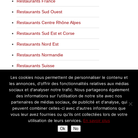
Restaurants France
Restaurants Sud Ouest
Restaurants Centre Rhône Alpes
Restaurants Sud Est et Corse
Restaurants Nord Est
Restaurants Normandie
Restaurants Suisse
Restaurants à l’Etranger
Les cookies nous permettent de personnaliser le contenu et
les annonces, d'offrir des fonctionnalités relatives aux médias
Restaurants Etoilés Michelin
sociaux et d'analyser notre trafic. Nous partageons également
des informations sur l'utilisation de notre site avec nos
Dans les cuisines des Chefs
partenaires de médias sociaux, de publicité et d'analyse, qui
peuvent combiner celles-ci avec d'autres informations que
vous leur avez fournies ou qu'ils ont collectées lors de votre
Retrouver un article
utilisation de leurs services.
En savoir plus
Ok
No
Retrouver
un