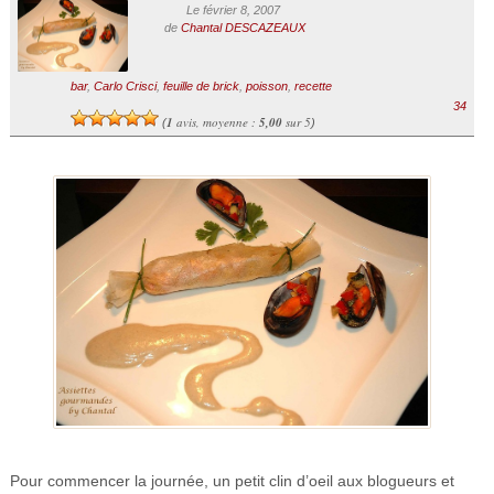
Le février 8, 2007
de
Chantal DESCAZEAUX
bar
,
Carlo Crisci
,
feuille de brick
,
poisson
,
recette
34
1
avis, moyenne :
5,00
sur 5
(
)
Pour commencer la journée, un petit clin d’oeil aux blogueurs et