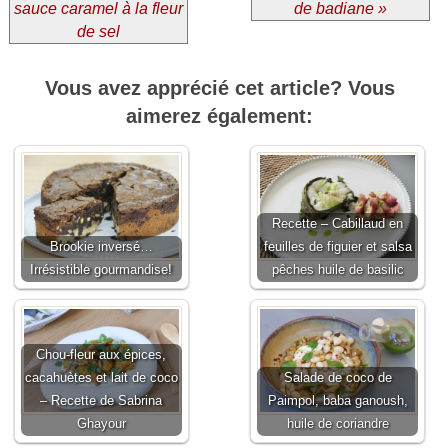
sauce caramel à la fleur
de badiane »
de sel
Vous avez apprécié cet article? Vous
aimerez également:
Recette – Cabillaud en
Brookie inversé…
feuilles de figuier et salsa
Irrésistible gourmandise!
pêches huile de basilic
Chou-fleur aux épices,
cacahuètes et lait de coco
Salade de coco de
– Recette de Sabrina
Paimpol, baba ganoush,
Ghayour
huile de coriandre