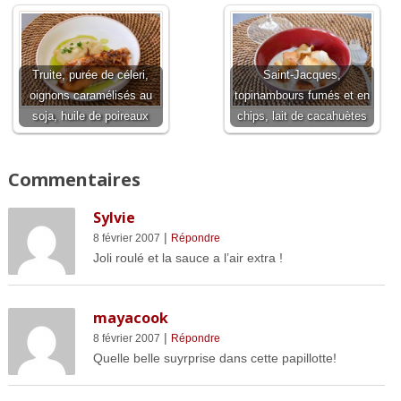
Truite, purée de céleri,
Saint-Jacques,
oignons caramélisés au
topinambours fumés et en
soja, huile de poireaux
chips, lait de cacahuètes
Commentaires
Sylvie
|
8 février 2007
Répondre
Joli roulé et la sauce a l’air extra !
mayacook
|
8 février 2007
Répondre
Quelle belle suyrprise dans cette papillotte!