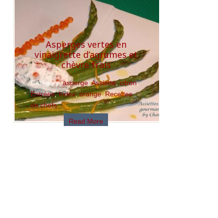
Asperges vertes en
vinaigrette d’agrumes et
chèvre frais
Category:
asperge
,
Assiette
,
citron
,
Entrées
,
Index
,
orange
,
Recettes
de chefs
Read More