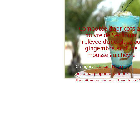
Compotée d’abricots 
poivre de Séchouan
relevée d’une glace a
gingembre et d’une
mousse au chèvre
Category:
abricot
,
Desserts
,
espuma
,
gingembre
,
Index
,
Recettes au siphon
,
Recettes d'
Verrines sucrées
Read More