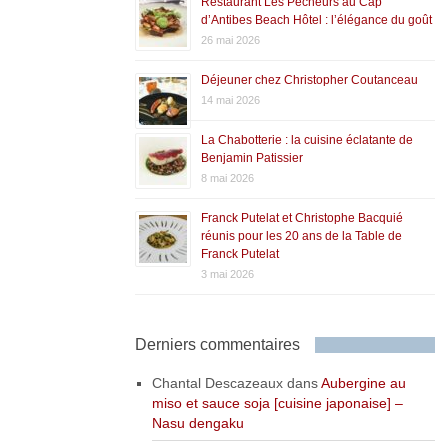
Restaurant Les Pêcheurs au Cap
d’Antibes Beach Hôtel : l’élégance du goût
26 mai 2026
Déjeuner chez Christopher Coutanceau
14 mai 2026
La Chabotterie : la cuisine éclatante de
Benjamin Patissier
8 mai 2026
Franck Putelat et Christophe Bacquié
réunis pour les 20 ans de la Table de
Franck Putelat
3 mai 2026
Derniers commentaires
Chantal Descazeaux
dans
Aubergine au
miso et sauce soja [cuisine japonaise] –
Nasu dengaku