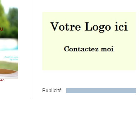
au
u
Envoyer
été
,
Publicité