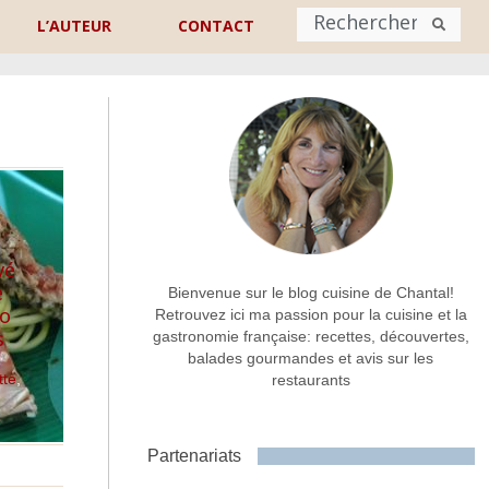
L’AUTEUR
CONTACT
Nom
*
rénom
Nom
Adresse de contact
*
vé
e
Bienvenue sur le blog cuisine de Chantal!
lo
Retrouvez ici ma passion pour la cuisine et la
s
gastronomie française: recettes, découvertes,
Commentaire ou message
*
balades gourmandes et avis sur les
tte
,
restaurants
Partenariats