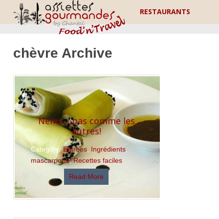
RESTAURANTS
chèvre Archive
Nems …pas comme les
autres!
Category:
Entrées
,
Ingrédients
,
mascarpone
,
Recettes faciles
Read More