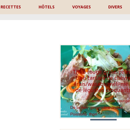
RECETTES
HÔTELS
VOYAGES
DIVERS
P
Thon rouge grillé, rele
d’un tartare de chèvr
frais/wasabi, méli-mé
de légumes croquant
Category:
carotte
,
citron
,
courge
De la mer
,
gingembre
,
Index
,
Poissons
,
thon
Read More