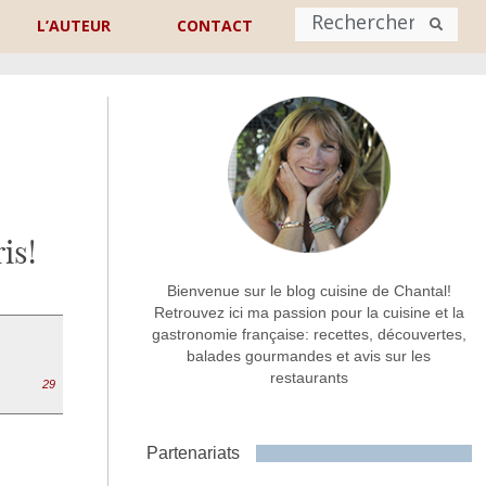
L’AUTEUR
CONTACT
Nom
*
rénom
Nom
is!
Adresse de contact
*
Bienvenue sur le blog cuisine de Chantal!
Retrouvez ici ma passion pour la cuisine et la
gastronomie française: recettes, découvertes,
Commentaire ou message
*
balades gourmandes et avis sur les
restaurants
29
Partenariats