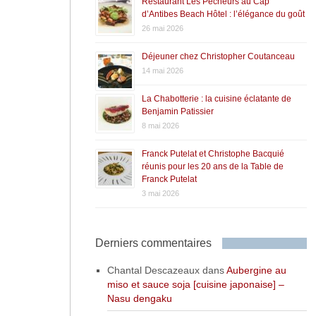
Restaurant Les Pêcheurs au Cap
d’Antibes Beach Hôtel : l’élégance du goût
26 mai 2026
Déjeuner chez Christopher Coutanceau
14 mai 2026
La Chabotterie : la cuisine éclatante de
Benjamin Patissier
8 mai 2026
Franck Putelat et Christophe Bacquié
réunis pour les 20 ans de la Table de
Franck Putelat
3 mai 2026
Derniers commentaires
Chantal Descazeaux
dans
Aubergine au
miso et sauce soja [cuisine japonaise] –
Nasu dengaku