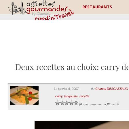
RESTAURANTS
Deux recettes au choix: carry d
Le janvier 6, 2007
de
Chantal DESCAZEAUX
carry
,
langouste
,
recette
0
avis, moyenne :
0,00
sur 5
(
)