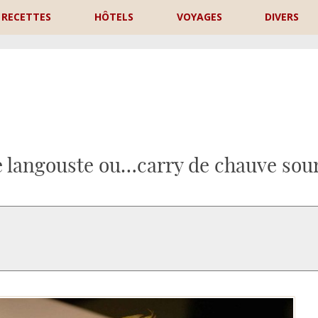
RECETTES
HÔTELS
VOYAGES
DIVERS
P
e langouste ou…carry de chauve sour