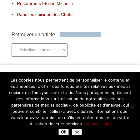
Restaurants Etoilés Michelin
Dans les cuisines des Chefs
Retrouver un article
Retrouver
un
article
Newsletter
Les cookies nous permettent de personnaliser le contenu et
les annonces, d'offrir des fonctionnalités relatives aux médias
sociaux et d'analyser notre trafic. Nous partageons également
des informations sur l'utilisation de notre site avec nos
partenaires de médias sociaux, de publicité et d'analyse, qui
Abonnez-vous
peuvent combiner celles-ci avec d'autres informations que
Facebook
Twitter
Instagram
Pinterest
vous leur avez fournies ou qu'ils ont collectées lors de votre
utilisation de leurs services.
En savoir plus
Ok
No
Assiettes Gourmandes
Copyright © 2026.
Retourner en haut de page ↑