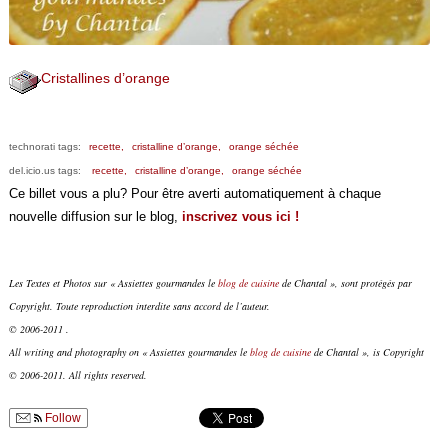
Cristallines d’orange
technorati tags:
recette,
cristalline d’orange,
orange séchée
del.icio.us tags:
recette,
cristalline d’orange,
orange séchée
Ce billet vous a plu? Pour être averti automatiquement à chaque
nouvelle diffusion sur le blog,
inscrivez vous ici !
Les Textes et Photos sur « Assiettes gourmandes le
blog de cuisine
de Chantal », sont protégés par
Copyright. Toute reproduction interdite sans accord de l’auteur.
© 2006-2011 .
All writing and photography on « Assiettes gourmandes le
blog de cuisine
de Chantal », is Copyright
© 2006-2011. All rights reserved.
Follow