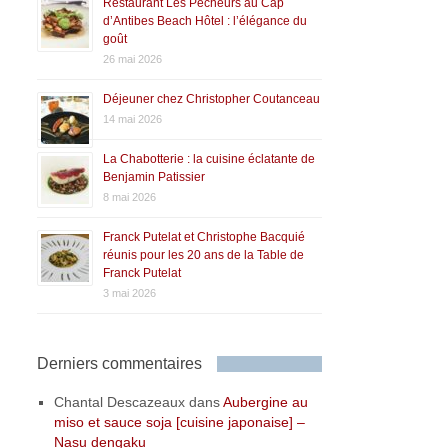
Restaurant Les Pêcheurs au Cap
d’Antibes Beach Hôtel : l’élégance du
goût
26 mai 2026
Déjeuner chez Christopher Coutanceau
14 mai 2026
La Chabotterie : la cuisine éclatante de
Benjamin Patissier
8 mai 2026
Franck Putelat et Christophe Bacquié
réunis pour les 20 ans de la Table de
Franck Putelat
3 mai 2026
Derniers commentaires
Chantal Descazeaux
dans
Aubergine au
miso et sauce soja [cuisine japonaise] –
Nasu dengaku