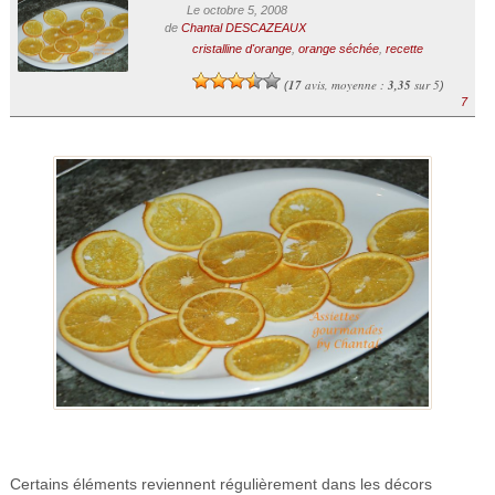
Le octobre 5, 2008
de
Chantal DESCAZEAUX
cristalline d'orange
,
orange séchée
,
recette
17
avis, moyenne :
3,35
sur 5
(
)
7
Certains éléments reviennent régulièrement dans les décors