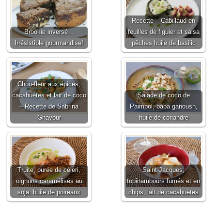
Recette – Cabillaud en
Brookie inversé…
feuilles de figuier et salsa
Irrésistible gourmandise!
pêches huile de basilic
Chou-fleur aux épices,
cacahuètes et lait de coco
Salade de coco de
– Recette de Sabrina
Paimpol, baba ganoush,
Ghayour
huile de coriandre
Truite, purée de céleri,
Saint-Jacques,
oignons caramélisés au
topinambours fumés et en
soja, huile de poireaux
chips, lait de cacahuètes