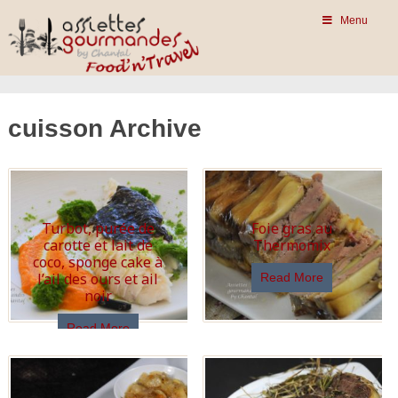
Menu
cuisson Archive
Turbot, purée de
Foie gras au
carotte et lait de
Thermomix
coco, sponge cake à
l’ail des ours et ail
Read More
noir
Read More