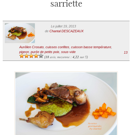
sarriette
Le juillet 19, 2013
de
Chantal DESCAZEAUX
Aurélien Crosato
,
cuisses confites
,
cuisson basse température
,
pigeon
,
purée de petits pois
,
sous-vide
13
18
avis, moyenne :
4,22
sur 5
(
)