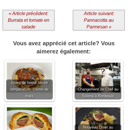
« Article précédent:
Article suivant:
Burrata et tomate en
Pannacotta au
salade
Parmesan »
Vous avez apprécié cet article? Vous
aimerez également:
Joues de boeuf basse
température, crème de
Changement de Chef au
maïs
Solena à Bordeaux
Nouveau Dîner au