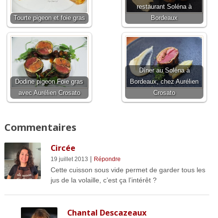
restaurant Soléna à
Tourte pigeon et foie gras
Bordeaux
Dîner au Soléna à
Dodine pigeon Foie gras
Bordeaux, chez Aurélien
avec Aurélien Crosato
Crosato
Commentaires
Circée
|
19 juillet 2013
Répondre
Cette cuisson sous vide permet de garder tous les
jus de la volaille, c’est ça l’intérêt ?
Chantal Descazeaux