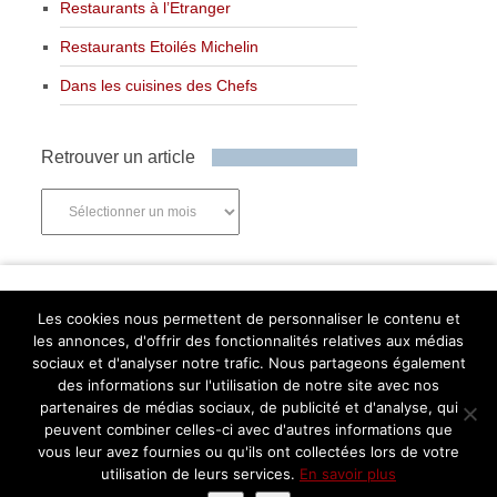
Restaurants à l’Etranger
Restaurants Etoilés Michelin
Dans les cuisines des Chefs
Retrouver un article
Retrouver
un
article
Newsletter
Les cookies nous permettent de personnaliser le contenu et
les annonces, d'offrir des fonctionnalités relatives aux médias
sociaux et d'analyser notre trafic. Nous partageons également
des informations sur l'utilisation de notre site avec nos
partenaires de médias sociaux, de publicité et d'analyse, qui
Abonnez-vous
peuvent combiner celles-ci avec d'autres informations que
Facebook
Twitter
Instagram
Pinterest
vous leur avez fournies ou qu'ils ont collectées lors de votre
utilisation de leurs services.
En savoir plus