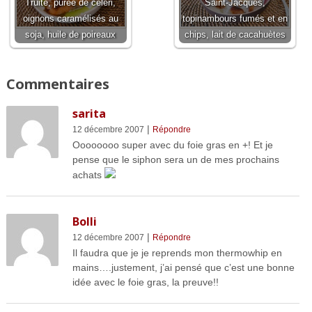
Truite, purée de céleri,
Saint-Jacques,
oignons caramélisés au
topinambours fumés et en
soja, huile de poireaux
chips, lait de cacahuètes
Commentaires
sarita
|
12 décembre 2007
Répondre
Oooooooo super avec du foie gras en +! Et je
pense que le siphon sera un de mes prochains
achats
Bolli
|
12 décembre 2007
Répondre
Il faudra que je je reprends mon thermowhip en
mains….justement, j’ai pensé que c’est une bonne
idée avec le foie gras, la preuve!!