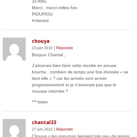
33 ANS.
Merci , merci milles fois
PIOUPIOU
A bientot
chouya
|
23 juin 2010
Répondre
Bonjour Chantal ,
J’aimerais bien faire cette recette en amuse
bouche , combien de temps une fois dressée « se
tient elle » ? car les arrivés vont arriver
progressivement et je n’aimerais pas que la
mousse retombe ?
*** bises
chantal33
|
27 juin 2010
Répondre
Chouya > les espumas tiennent très peu de temps,