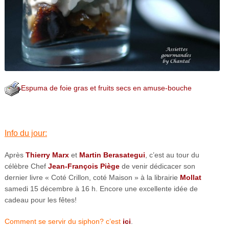
Espuma de foie gras et fruits secs en amuse-bouche
Info du jour:
Après
Thierry Marx
et
Martin Berasategui
, c’est au tour du
célèbre Chef
Jean-François Piège
de venir dédicacer son
dernier livre « Coté Crillon, coté Maison » à la librairie
Mollat
samedi 15 décembre à 16 h. Encore une excellente idée de
cadeau pour les fêtes!
Comment se servir du siphon? c’est
ici
.