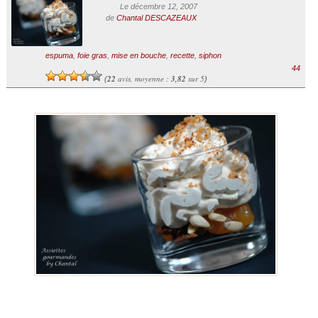
Le décembre 12, 2007
de
Chantal DESCAZEAUX
espuma
,
foie gras
,
mise en bouche
,
recette
,
siphon
44
22
avis, moyenne :
3,82
sur 5
(
)