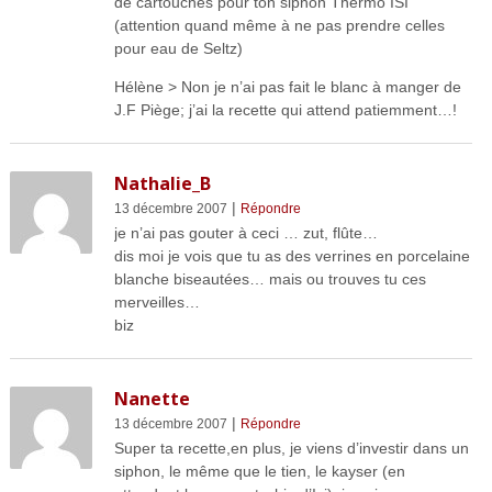
de cartouches pour ton siphon Thermo ISI
(attention quand même à ne pas prendre celles
pour eau de Seltz)
Hélène > Non je n’ai pas fait le blanc à manger de
J.F Piège; j’ai la recette qui attend patiemment…!
Nathalie_B
|
13 décembre 2007
Répondre
je n’ai pas gouter à ceci … zut, flûte…
dis moi je vois que tu as des verrines en porcelaine
blanche biseautées… mais ou trouves tu ces
merveilles…
biz
Nanette
|
13 décembre 2007
Répondre
Super ta recette,en plus, je viens d’investir dans un
siphon, le même que le tien, le kayser (en