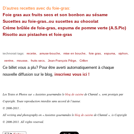
D’autres recettes avec du foie-gras:
Foie gras aux fruits secs et son bonbon au sésame
Sucettes au foie-gras..ou sucettes au chocolat
Crème brûlée de foie-gras, espuma de pomme verte (A.S.Pic)
Risotto aux pistaches et foie-gras
technorati tags:
recette,
amuse-bouche,
mise en bouche,
foie gras,
espuma,
siphon,
verrine,
mousse,
fruits secs,
Jean-François Piège,
Crillon
Ce billet vous a plu? Pour être averti automatiquement à chaque
nouvelle diffusion sur le blog,
inscrivez vous ici !
Les Textes et Photos sur « Assiettes gourmandes le
blog de cuisine
de Chantal », sont protégés par
Copyright. Toute reproduction interdite sans accord de l’auteur.
© 2006-2011 .
All writing and photography on « Assiettes gourmandes le
blog de cuisine
de Chantal », is Copyright
© 2006-2011. All rights reserved.