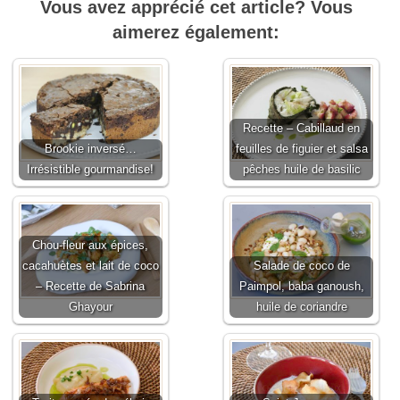
Vous avez apprécié cet article? Vous
aimerez également:
Recette – Cabillaud en
Brookie inversé…
feuilles de figuier et salsa
Irrésistible gourmandise!
pêches huile de basilic
Chou-fleur aux épices,
cacahuètes et lait de coco
Salade de coco de
– Recette de Sabrina
Paimpol, baba ganoush,
Ghayour
huile de coriandre