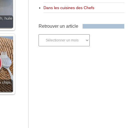
Dans les cuisines des Chefs
, huile
Retrouver un article
Retrouver
un
article
 chips,