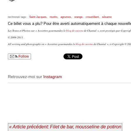
technorati tags:
Saint-Jacques,
risotto,
agrumes,
orange,
croustillant,
sésame
Ce billet vous a plu? Pour être averti automatiquement à chaque nouvelle
Les Textes et Photos sur « Assiettes gourmandes le
blog de cuisine
de Chantal », sont protégés par Copyright
© 2006-2011 .
All writing and photography on « Assiettes gourmandes le
blog de cuisine
de Chantal », is Copyright © 200
Follow
Retrouvez-moi sur
Instagram
« Article précédent: Filet de bar, mousseline de potiron