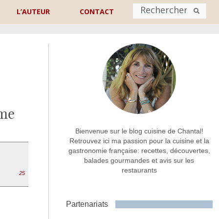
L’AUTEUR
CONTACT
Nom
*
rénom
Nom
ame
Adresse de contact
*
Bienvenue sur le blog cuisine de Chantal!
Retrouvez ici ma passion pour la cuisine et la
gastronomie française: recettes, découvertes,
Commentaire ou message
*
balades gourmandes et avis sur les
restaurants
25
Partenariats