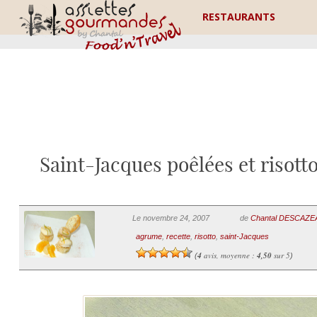
RESTAURANTS
Saint-Jacques poêlées et risott
Le novembre 24, 2007
de
Chantal DESCAZ
agrume
,
recette
,
risotto
,
saint-Jacques
4
avis, moyenne :
4,50
sur 5
(
)