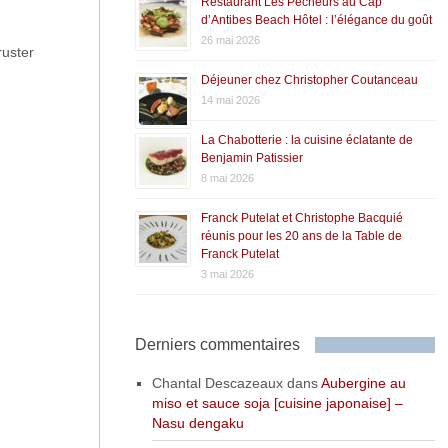
Restaurant Les Pêcheurs au Cap
d’Antibes Beach Hôtel : l’élégance du goût
26 mai 2026
ruster
Déjeuner chez Christopher Coutanceau
14 mai 2026
La Chabotterie : la cuisine éclatante de
Benjamin Patissier
8 mai 2026
Franck Putelat et Christophe Bacquié
réunis pour les 20 ans de la Table de
Franck Putelat
3 mai 2026
Derniers commentaires
Chantal Descazeaux
dans
Aubergine au
miso et sauce soja [cuisine japonaise] –
Nasu dengaku