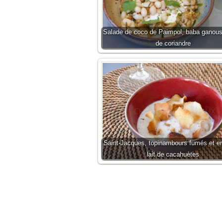
Salade de coco de Paimpol, baba ganoush
de coriandre
Saint-Jacques, topinambours fumés et en
lait de cacahuètes