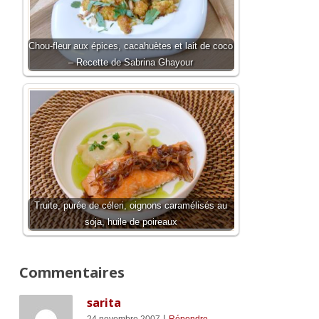
Chou-fleur aux épices, cacahuètes et lait de coco
– Recette de Sabrina Ghayour
Truite, purée de céleri, oignons caramélisés au
soja, huile de poireaux
Commentaires
sarita
|