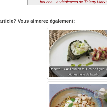
bouche…et dédicaces de Thierry Marx 
article? Vous aimerez également:
Recette – Cabillaud en feuilles de figuier 
pêches huile de basilic