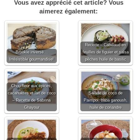
Vous avez apprécié cet article? Vous
aimerez également:
Recette – Cabillaud en
Brookie inversé…
feuilles de figuier et salsa
Irrésistible gourmandise!
pêches huile de basilic
Chou-fleur aux épices,
cacahuètes et lait de coco
Salade de coco de
– Recette de Sabrina
Paimpol, baba ganoush,
Ghayour
huile de coriandre