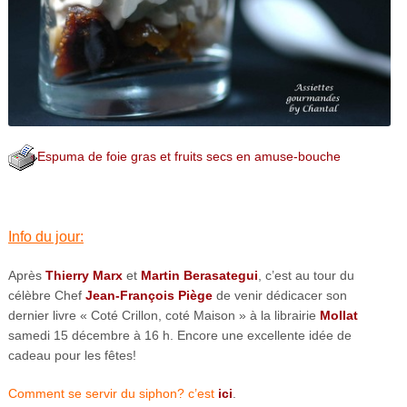
Espuma de foie gras et fruits secs en amuse-bouche
Info du jour:
Après
Thierry Marx
et
Martin Berasategui
, c’est au tour du
célèbre Chef
Jean-François Piège
de venir dédicacer son
dernier livre « Coté Crillon, coté Maison » à la librairie
Mollat
samedi 15 décembre à 16 h. Encore une excellente idée de
cadeau pour les fêtes!
Comment se servir du siphon? c’est
ici
.