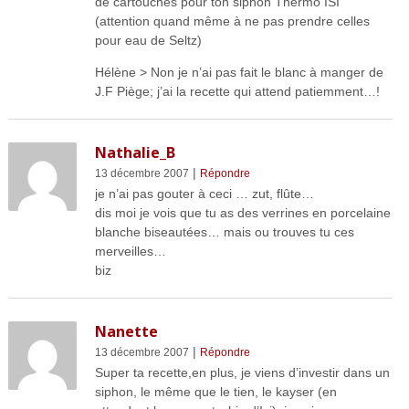
de cartouches pour ton siphon Thermo ISI
(attention quand même à ne pas prendre celles
pour eau de Seltz)
Hélène > Non je n’ai pas fait le blanc à manger de
J.F Piège; j’ai la recette qui attend patiemment…!
Nathalie_B
|
13 décembre 2007
Répondre
je n’ai pas gouter à ceci … zut, flûte…
dis moi je vois que tu as des verrines en porcelaine
blanche biseautées… mais ou trouves tu ces
merveilles…
biz
Nanette
|
13 décembre 2007
Répondre
Super ta recette,en plus, je viens d’investir dans un
siphon, le même que le tien, le kayser (en