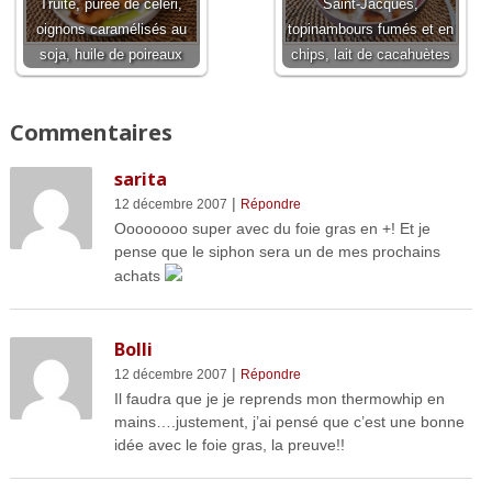
Truite, purée de céleri,
Saint-Jacques,
oignons caramélisés au
topinambours fumés et en
soja, huile de poireaux
chips, lait de cacahuètes
Commentaires
sarita
|
12 décembre 2007
Répondre
Oooooooo super avec du foie gras en +! Et je
pense que le siphon sera un de mes prochains
achats
Bolli
|
12 décembre 2007
Répondre
Il faudra que je je reprends mon thermowhip en
mains….justement, j’ai pensé que c’est une bonne
idée avec le foie gras, la preuve!!