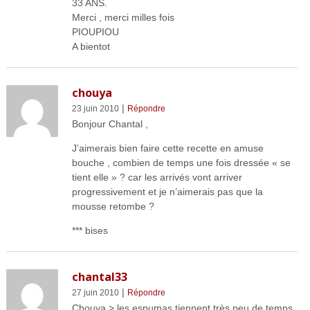
33 ANS.
Merci , merci milles fois
PIOUPIOU
A bientot
chouya
|
23 juin 2010
Répondre
Bonjour Chantal ,
J’aimerais bien faire cette recette en amuse
bouche , combien de temps une fois dressée « se
tient elle » ? car les arrivés vont arriver
progressivement et je n’aimerais pas que la
mousse retombe ?
*** bises
chantal33
|
27 juin 2010
Répondre
Chouya > les espumas tiennent très peu de temps,