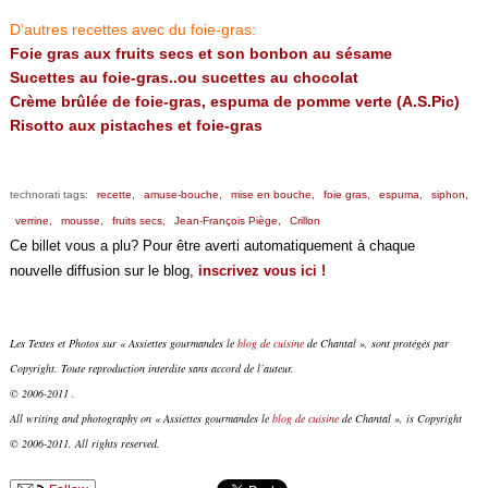
D’autres recettes avec du foie-gras:
Foie gras aux fruits secs et son bonbon au sésame
Sucettes au foie-gras..ou sucettes au chocolat
Crème brûlée de foie-gras, espuma de pomme verte (A.S.Pic)
Risotto aux pistaches et foie-gras
technorati tags:
recette,
amuse-bouche,
mise en bouche,
foie gras,
espuma,
siphon,
verrine,
mousse,
fruits secs,
Jean-François Piège,
Crillon
Ce billet vous a plu? Pour être averti automatiquement à chaque
nouvelle diffusion sur le blog,
inscrivez vous ici !
Les Textes et Photos sur « Assiettes gourmandes le
blog de cuisine
de Chantal », sont protégés par
Copyright. Toute reproduction interdite sans accord de l’auteur.
© 2006-2011 .
All writing and photography on « Assiettes gourmandes le
blog de cuisine
de Chantal », is Copyright
© 2006-2011. All rights reserved.