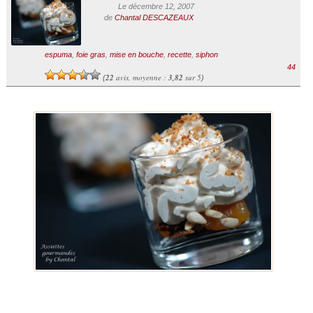
Le décembre 12, 2007
de
Chantal DESCAZEAUX
espuma
,
foie gras
,
mise en bouche
,
recette
,
siphon
44
22
avis, moyenne :
3,82
sur 5
(
)