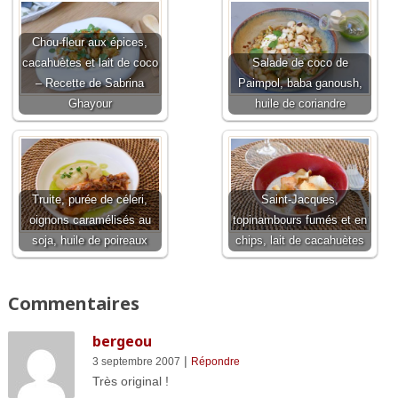
Chou-fleur aux épices,
cacahuètes et lait de coco
Salade de coco de
– Recette de Sabrina
Paimpol, baba ganoush,
Ghayour
huile de coriandre
Truite, purée de céleri,
Saint-Jacques,
oignons caramélisés au
topinambours fumés et en
soja, huile de poireaux
chips, lait de cacahuètes
Commentaires
bergeou
|
3 septembre 2007
Répondre
Très original !