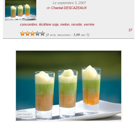
Le septembre 3, 2007
de
Chantal DESCAZEAUX
concombre
,
lécithine soja
,
melon
,
recette
,
verrine
37
1
avis, moyenne :
3,00
sur 5
(
)