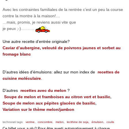
Avec les contraintes familiales de la rentrée c’est un peu la course
contre la montre à la maison!…
…mais, promis, je reviens aussi vite que
je peux ;-)……….
Une autre recette d’entrée originale?
Caviar d’aubergine, velouté de poivrons jaunes et sorbet au
fromage blanc
D’autres idées d’émulsions: allez sur mon index de
recettes de
cuisine moléculaire
.
D’autres
recettes avec du melon
?
Soupe de melon et framboises au citron vert et basilic
,
Soupe de melon aux pépites glacées de basilic
,
Variation sur le thème melon/jambon
technorati tags:
verrine,
concombre,
melon,
lecithine de soja,
émulsion,
coulis
Ce billet vous a plu? Pour être averti automatiquement à chaque