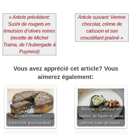
« Article précédent:
Article suivant: Verrine
Sushi de rougets en
chocolat, crème de
émulsion d’olives noires
calisson et son
(recette de Michel
croustillant praliné »
Trama, de l’Aubergade à
Puymirol)
Vous avez apprécié cet article? Vous
aimerez également:
Recette – Cabillaud en
Brookie inversé…
feuilles de figuier et salsa
Irrésistible gourmandise!
pêches huile de basilic