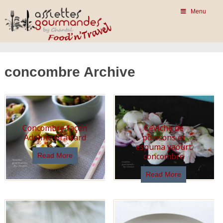
Menu
concombre Archive
Concombre façon
Ceviche de
Adeline Grattard
poissons et
espuma yaourt
concombre
Read More
Read More