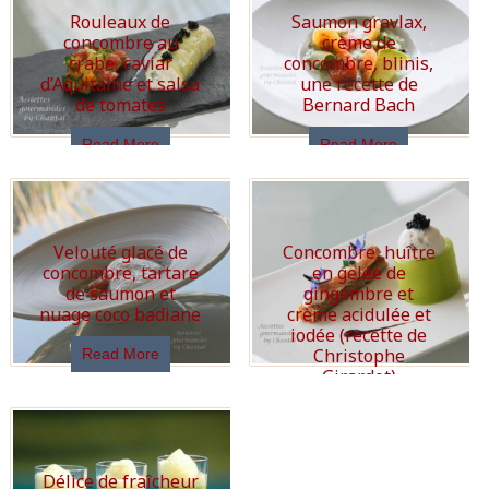
Rouleaux de
Saumon gravlax,
concombre au
crème de
crabe, caviar
concombre, blinis,
d’Aquitaine et salsa
une recette de
de tomates
Bernard Bach
Read More
Read More
Velouté glacé de
Concombre, huître
concombre, tartare
en gelée de
de saumon et
gingembre et
nuage coco badiane
crème acidulée et
iodée (recette de
Christophe
Read More
Girardot)
Read More
Délice de fraîcheur