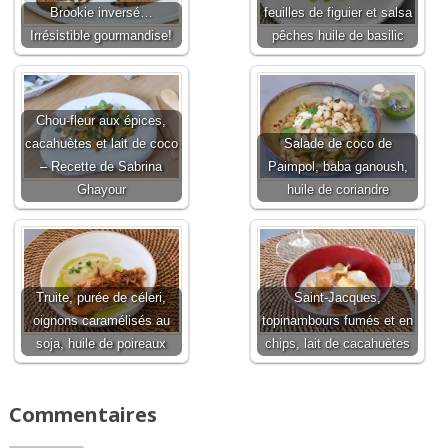
Brookie inversé…
feuilles de figuier et salsa
Irrésistible gourmandise!
pêches huile de basilic
Chou-fleur aux épices,
cacahuètes et lait de coco
Salade de coco de
– Recette de Sabrina
Paimpol, baba ganoush,
Ghayour
huile de coriandre
Truite, purée de céleri,
Saint-Jacques,
oignons caramélisés au
topinambours fumés et en
soja, huile de poireaux
chips, lait de cacahuètes
Commentaires