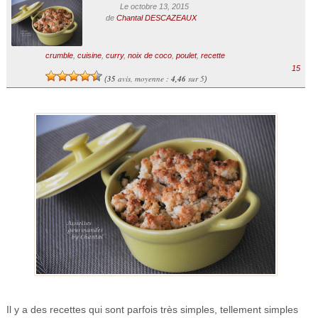
Le octobre 13, 2015
de
Chantal DESCAZEAUX
crumble
,
cuisine
,
curry
,
noix de coco
,
poulet
,
recette
15
35
avis, moyenne :
4,46
sur 5
(
)
Il y a des recettes qui sont parfois très simples, tellement simples