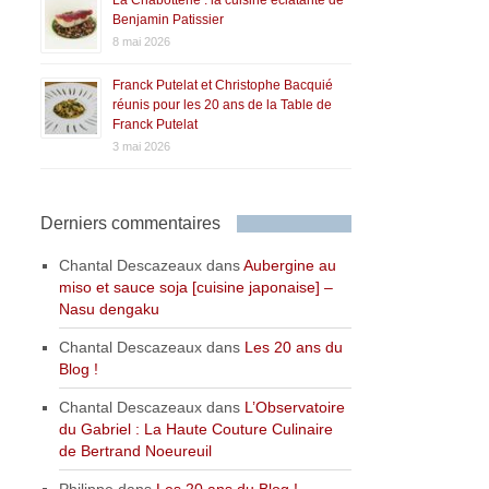
Benjamin Patissier
8 mai 2026
Franck Putelat et Christophe Bacquié
réunis pour les 20 ans de la Table de
Franck Putelat
3 mai 2026
Derniers commentaires
Chantal Descazeaux
dans
Aubergine au
miso et sauce soja [cuisine japonaise] –
Nasu dengaku
Chantal Descazeaux
dans
Les 20 ans du
Blog !
Chantal Descazeaux
dans
L’Observatoire
du Gabriel : La Haute Couture Culinaire
de Bertrand Noeureuil
Philippe
dans
Les 20 ans du Blog !