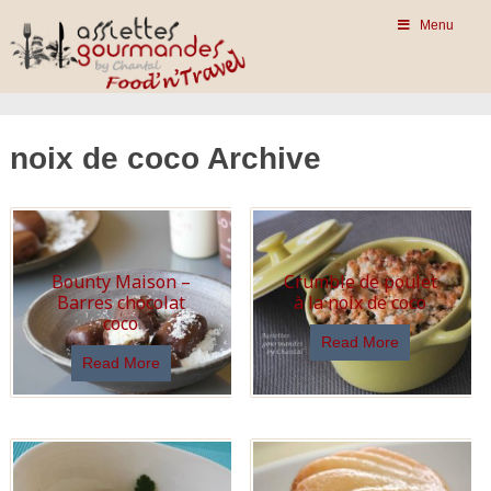
Menu
noix de coco Archive
Bounty Maison –
Crumble de poulet
Barres chocolat
à la noix de coco
coco
Read More
Read More