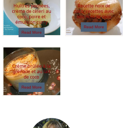
Huîtres pochées,
Recette noix de
crème de céleri au
coco, recettes avec
coco, poire et
des noix de coco
émulsion curry
Read More
Read More
Crème brûlée à la
grenade et au lait
de coco
Read More