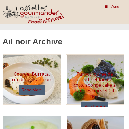
Menu
Ail noir Archive
Courge, Burrata,
Turbot, purée de
condiment ail noir
carotte et lait de
coco, sponge cake à
l’ail des ours et ail
Read More
noir
Read More