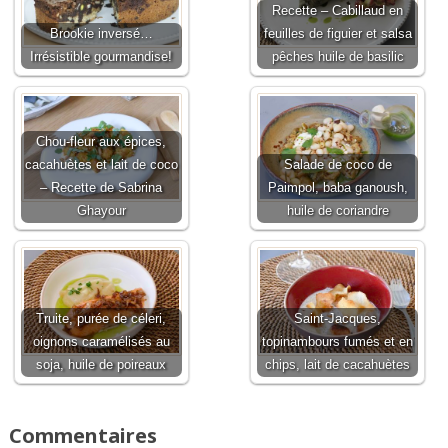
Recette – Cabillaud en
Brookie inversé…
feuilles de figuier et salsa
Irrésistible gourmandise!
pêches huile de basilic
Chou-fleur aux épices,
cacahuètes et lait de coco
Salade de coco de
– Recette de Sabrina
Paimpol, baba ganoush,
Ghayour
huile de coriandre
Truite, purée de céleri,
Saint-Jacques,
oignons caramélisés au
topinambours fumés et en
soja, huile de poireaux
chips, lait de cacahuètes
Commentaires