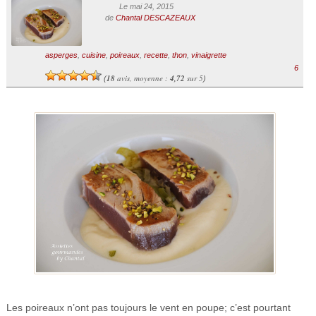
Le mai 24, 2015
de
Chantal DESCAZEAUX
asperges
,
cuisine
,
poireaux
,
recette
,
thon
,
vinaigrette
6
18
avis, moyenne :
4,72
sur 5
(
)
Les poireaux n’ont pas toujours le vent en poupe; c’est pourtant