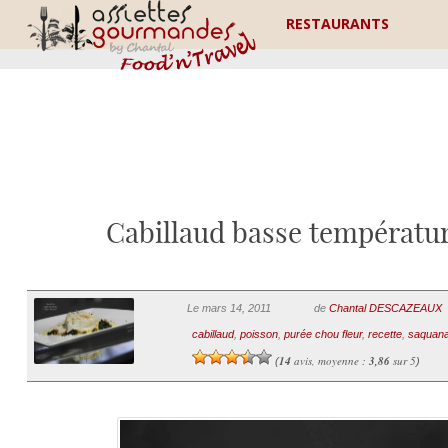
RESTAURANTS
Cabillaud basse températur
Le mars 14, 2011
de
Chantal DESCAZEAUX
cabillaud
,
poisson
,
purée chou fleur
,
recette
,
saquan
14
avis, moyenne :
3,86
sur 5
(
)