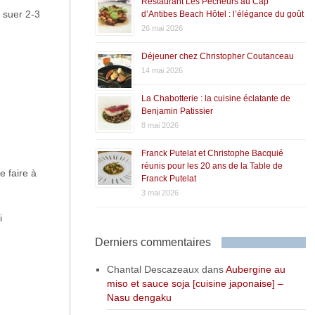
Restaurant Les Pêcheurs au Cap
r suer 2-3
d’Antibes Beach Hôtel : l’élégance du goût
26 mai 2026
Déjeuner chez Christopher Coutanceau
14 mai 2026
La Chabotterie : la cuisine éclatante de
Benjamin Patissier
8 mai 2026
Franck Putelat et Christophe Bacquié
réunis pour les 20 ans de la Table de
e faire à
Franck Putelat
3 mai 2026
i
Derniers commentaires
Chantal Descazeaux
dans
Aubergine au
miso et sauce soja [cuisine japonaise] –
Nasu dengaku