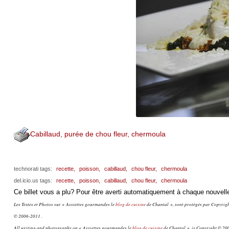
Cabillaud, purée de chou fleur, chermoula
technorati tags:
recette,
poisson,
cabillaud,
chou fleur,
chermoula
del.icio.us tags:
recette,
poisson,
cabillaud,
chou fleur,
chermoula
Ce billet vous a plu? Pour être averti automatiquement à chaque nouvelle
Les Textes et Photos sur « Assiettes gourmandes le
blog de cuisine
de Chantal », sont protégés par Copyright
© 2006-2011 .
All writing and photography on « Assiettes gourmandes le
blog de cuisine
de Chantal », is Copyright © 200