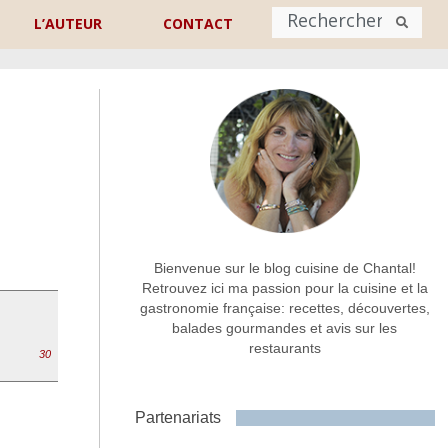
L’AUTEUR
CONTACT
Nom
*
rénom
Nom
Adresse de contact
*
Bienvenue sur le blog cuisine de Chantal!
Retrouvez ici ma passion pour la cuisine et la
gastronomie française: recettes, découvertes,
Commentaire ou message
*
balades gourmandes et avis sur les
restaurants
30
Partenariats