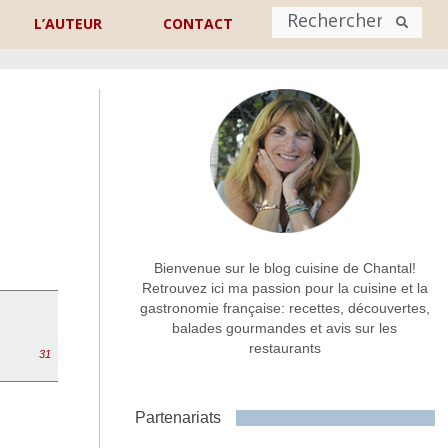
L’AUTEUR
CONTACT
Nom
*
rénom
Nom
Adresse de contact
*
Bienvenue sur le blog cuisine de Chantal!
Retrouvez ici ma passion pour la cuisine et la
gastronomie française: recettes, découvertes,
Commentaire ou message
*
balades gourmandes et avis sur les
restaurants
31
Partenariats