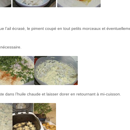
i que l’ail écrasé, le piment coupé en tout petits morceaux et éventuellem
 nécessaire.
pâte dans l’huile chaude et laisser dorer en retournant à mi-cuisson.