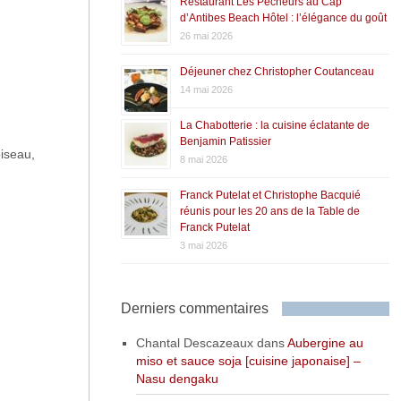
Restaurant Les Pêcheurs au Cap
d’Antibes Beach Hôtel : l’élégance du goût
26 mai 2026
Déjeuner chez Christopher Coutanceau
14 mai 2026
La Chabotterie : la cuisine éclatante de
Benjamin Patissier
oiseau,
8 mai 2026
Franck Putelat et Christophe Bacquié
réunis pour les 20 ans de la Table de
Franck Putelat
3 mai 2026
Derniers commentaires
Chantal Descazeaux
dans
Aubergine au
miso et sauce soja [cuisine japonaise] –
Nasu dengaku