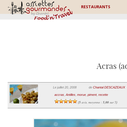
RESTAURANTS
Acras (a
Le juillet 20, 2008
de
Chantal DESCAZEAUX
accras
,
Antilles
,
morue
,
piment
,
recette
5
avis, moyenne :
5,00
sur 5
(
)