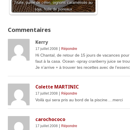
Truite, purée de céleri, oignons caramélisés au
soja, huile de poireaux
Commentaires
Kerry
|
17 juillet 2008
Répondre
Hi Chantal, de retour de 15 jours de vacances pour t
faut à la casa. Ocean -spray cranberry juice se trou
Je n’arrive + à trouver tes recettes avec de l’esse
Colette MARTINIC
|
17 juillet 2008
Répondre
Voilà qui sera pris au bord de la piscine….merci
carochococo
|
17 juillet 2008
Répondre