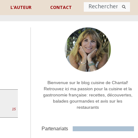
L’AUTEUR
CONTACT
Nom
*
rénom
Nom
Adresse de contact
*
Bienvenue sur le blog cuisine de Chantal!
Retrouvez ici ma passion pour la cuisine et la
gastronomie française: recettes, découvertes,
Commentaire ou message
*
balades gourmandes et avis sur les
restaurants
15
Partenariats