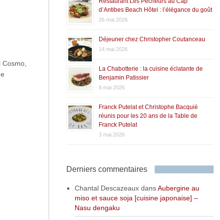
Restaurant Les Pêcheurs au Cap
d’Antibes Beach Hôtel : l’élégance du goût
26 mai 2026
Déjeuner chez Christopher Coutanceau
14 mai 2026
il Cosmo,
La Chabotterie : la cuisine éclatante de
de
Benjamin Patissier
8 mai 2026
Franck Putelat et Christophe Bacquié
réunis pour les 20 ans de la Table de
Franck Putelat
3 mai 2026
Derniers commentaires
Chantal Descazeaux
dans
Aubergine au
miso et sauce soja [cuisine japonaise] –
Nasu dengaku