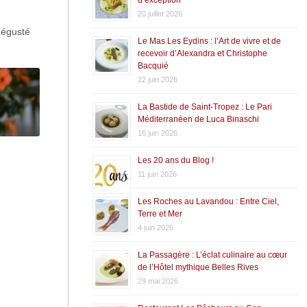
20 juillet 2026
dégusté
Le Mas Les Eydins : l’Art de vivre et de
recevoir d’Alexandra et Christophe
Bacquié
22 juin 2026
La Bastide de Saint-Tropez : Le Pari
Méditerranéen de Luca Binaschi
16 juin 2026
Les 20 ans du Blog !
11 juin 2026
Les Roches au Lavandou : Entre Ciel,
Terre et Mer
4 juin 2026
La Passagère : L’éclat culinaire au cœur
de l’Hôtel mythique Belles Rives
29 mai 2026