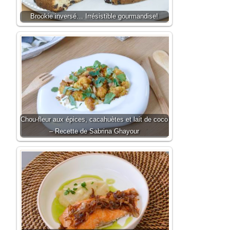
Brookie inversé… Irrésistible gourmandise!
Chou-fleur aux épices, cacahuètes et lait de coco
– Recette de Sabrina Ghayour