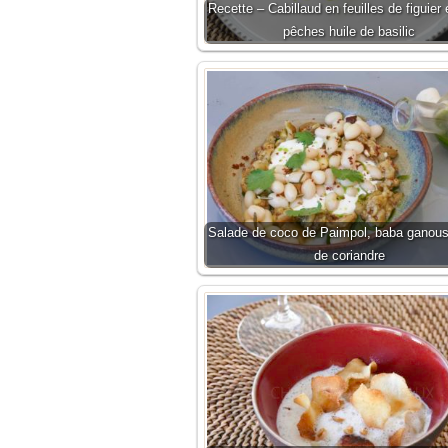
Recette – Cabillaud en feuilles de figuier 
pêches huile de basilic
Salade de coco de Paimpol, baba ganoush
de coriandre