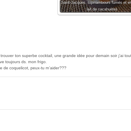
Saint-Jacques, topinambours fumés et en
lait de cacahuètes
rouver ton superbe cocktail, une grande idée pour demain soir j’ai tout 
ve toujours ds. mon frigo.
nce de coquelicot, peux-tu m’aider???