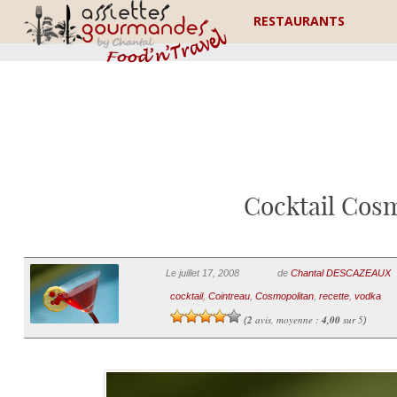
RESTAURANTS
Cocktail Cos
Le juillet 17, 2008
de
Chantal DESCAZEAUX
cocktail
,
Cointreau
,
Cosmopolitan
,
recette
,
vodka
2
avis, moyenne :
4,00
sur 5
(
)