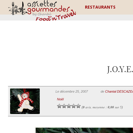
RESTAURANTS
J.O.Y.E
Le décembre 25, 2007
de
Chantal DESCAZ
Noël
0
avis, moyenne :
0,00
sur 5
(
)