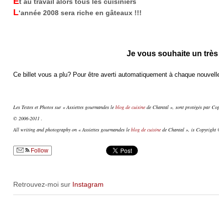
E
t au travail alors tous les cuisiniers
L
‘année 2008 sera riche en gâteaux !!!
Je vous souhaite un très
Ce billet vous a plu? Pour être averti automatiquement à chaque nouvelle
Les Textes et Photos sur « Assiettes gourmandes le
blog de cuisine
de Chantal », sont protégés par Copy
© 2006-2011 .
All writing and photography on « Assiettes gourmandes le
blog de cuisine
de Chantal », is Copyright ©
Follow
Retrouvez-moi sur
Instagram