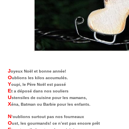
J
oyeux Noël et bonne année!
O
ublions les kilos accumulés.
Y
oupi, le Père Noël est passé
E
t a déposé dans nos souliers
U
stensiles de cuisine pour les mamans,
X
éna, Batman ou Barbie pour les enfants.
N
‘oublions surtout pas nos fourneaux
O
ust, les gourmands! ce n’est pas encore prêt