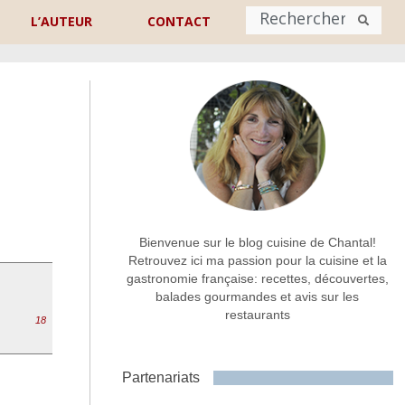
L’AUTEUR
CONTACT
Nom
*
rénom
Nom
Adresse de contact
*
Bienvenue sur le blog cuisine de Chantal!
Retrouvez ici ma passion pour la cuisine et la
gastronomie française: recettes, découvertes,
Commentaire ou message
*
balades gourmandes et avis sur les
restaurants
18
Partenariats