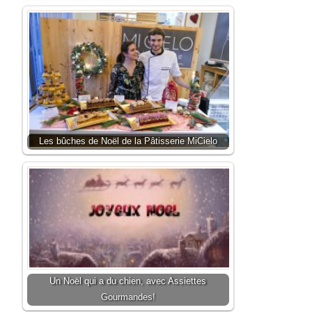
Les bûches de Noël de la Pâtisserie MiCielo
Un Noël qui a du chien, avec Assiettes
Gourmandes!