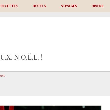
RECETTES
HÔTELS
VOYAGES
DIVERS
P
.U.X. N.O.Ë.L. !
EAUX