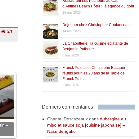
Restaurant Les Pêcheurs au Cap
d’Antibes Beach Hôtel : l’élégance du goût
26 mai 2026
Déjeuner chez Christopher Coutanceau
 et un
14 mai 2026
La Chabotterie : la cuisine éclatante de
Benjamin Patissier
8 mai 2026
Franck Putelat et Christophe Bacquié
réunis pour les 20 ans de la Table de
Franck Putelat
3 mai 2026
Derniers commentaires
Chantal Descazeaux
dans
Aubergine au
miso et sauce soja [cuisine japonaise] –
tin –
Nasu dengaku