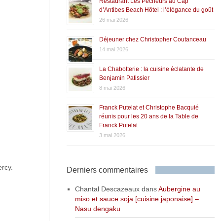
Restaurant Les Pêcheurs au Cap
d’Antibes Beach Hôtel : l’élégance du goût
26 mai 2026
Déjeuner chez Christopher Coutanceau
14 mai 2026
La Chabotterie : la cuisine éclatante de
Benjamin Patissier
8 mai 2026
Franck Putelat et Christophe Bacquié
réunis pour les 20 ans de la Table de
Franck Putelat
3 mai 2026
ercy.
Derniers commentaires
Chantal Descazeaux
dans
Aubergine au
miso et sauce soja [cuisine japonaise] –
Nasu dengaku