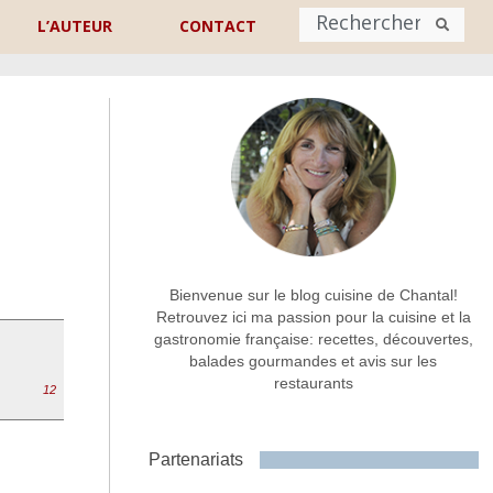
L’AUTEUR
CONTACT
Nom
*
rénom
Nom
Adresse de contact
*
Bienvenue sur le blog cuisine de Chantal!
Retrouvez ici ma passion pour la cuisine et la
gastronomie française: recettes, découvertes,
Commentaire ou message
*
balades gourmandes et avis sur les
restaurants
12
Partenariats