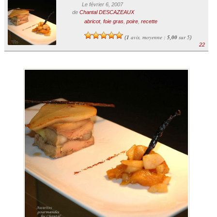
Le février 6, 2007
de
Chantal DESCAZEAUX
abricot
,
foie gras
,
poire
,
recette
1
avis, moyenne :
5,00
sur 5
(
)
22