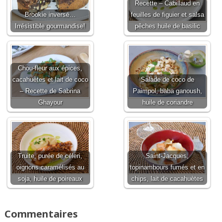
Recette – Cabillaud en
Brookie inversé…
feuilles de figuier et salsa
Irrésistible gourmandise!
pêches huile de basilic
Chou-fleur aux épices,
cacahuètes et lait de coco
Salade de coco de
– Recette de Sabrina
Paimpol, baba ganoush,
Ghayour
huile de coriandre
Truite, purée de céleri,
Saint-Jacques,
oignons caramélisés au
topinambours fumés et en
soja, huile de poireaux
chips, lait de cacahuètes
Commentaires