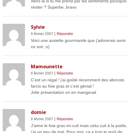
Alors là si tu me prend par les sentiments pourquoi
résiter ? Superbe, bravo
Sylvie
|
6 février 2007
Répondre
Voici une assiette gourmande que j’adorerais avoir
ce soir ;o)
Mamounette
|
6 février 2007
Répondre
C’est un régal ! j’ai goûté récemment des abricots
farcis au foie gras et c’est génial !
Jolie présentation on en mangerait
domie
|
6 février 2007
Répondre
J’aime le foie gras mi-cuit mais celui cuit à la poële,
j’ai un peu de mal. Pour moi, ça a trop le goût de