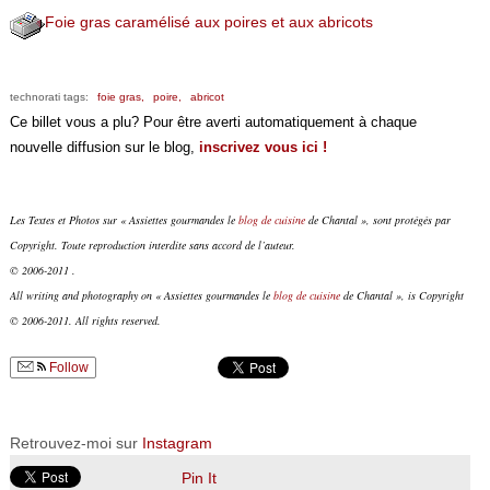
Foie gras caramélisé aux poires et aux abricots
technorati tags:
foie gras,
poire,
abricot
Ce billet vous a plu? Pour être averti automatiquement à chaque
nouvelle diffusion sur le blog,
inscrivez vous ici !
Les Textes et Photos sur « Assiettes gourmandes le
blog de cuisine
de Chantal », sont protégés par
Copyright. Toute reproduction interdite sans accord de l’auteur.
© 2006-2011 .
All writing and photography on « Assiettes gourmandes le
blog de cuisine
de Chantal », is Copyright
© 2006-2011. All rights reserved.
Follow
Retrouvez-moi sur
Instagram
Pin It