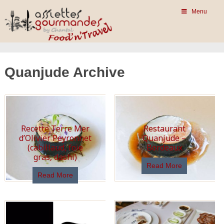
Menu
Quanjude Archive
Recette Terre Mer
Restaurant
d’Olivier Peyronnet
Quanjude –
(cabillaud, foie
Bordeaux
gras, dashi)
Read More
Read More