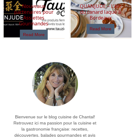
Nouveaux
QUANJUDE – L’Art
partenaires pour
du canard laqué à
Assiettes
Bordeaux
Gourmandes
Read More
Read More
Bienvenue sur le blog cuisine de Chantal!
Retrouvez ici ma passion pour la cuisine et
la gastronomie française: recettes,
découvertes, balades gourmandes et avis