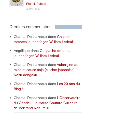
Franck Putelat
3 mai 2026
Derniers commentaires
Chantal Descazeaux
dans
Gaspacho de
tomates jaunes façon William Ledeuil
Angélique
dans
Gaspacho de tomates
jaunes façon William Ledeuil
Chantal Descazeaux
dans
Aubergine au
miso et sauce soja [cuisine japonaise] –
Nasu dengaku
Chantal Descazeaux
dans
Les 20 ans du
Blog !
Chantal Descazeaux
dans
L’Observatoire
du Gabriel : La Haute Couture Culinaire
de Bertrand Noeureuil