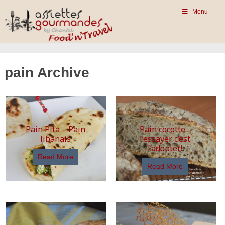
Menu
pain Archive
Pain Pita – Pain
Pain cocotte…
libanais
l’essayer c’est
l’adopter!
Read More
Read More