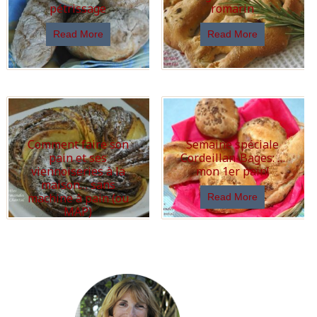
pétrissage
romarin
Read More
Read More
Comment faire son
Semaine spéciale
pain et ses
Cordeillan-Bages: …
viennoiseries à la
mon 1er pain!
maison… sans
machine à pain (ou
Read More
MAP)
Read More