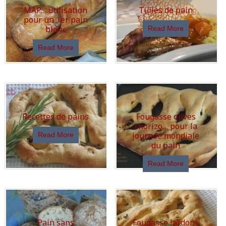
MAP… utilisation
Tuiles de pain
pour un 1er pain
blanc
Read More
Read More
Recettes de pains
Fougasse olives
chorizo… pour la
journée mondiale
Read More
du pain
Read More
Pain sans
Fougasse lardons