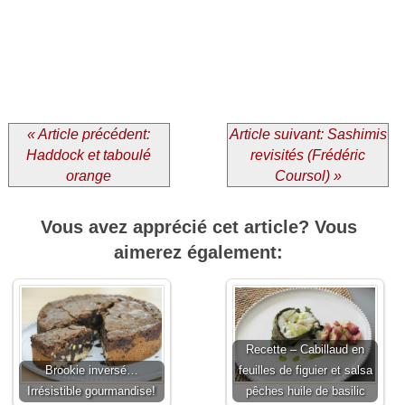
« Article précédent:
Article suivant: Sashimis
Haddock et taboulé
revisités (Frédéric
orange
Coursol) »
Vous avez apprécié cet article? Vous
aimerez également:
Recette – Cabillaud en
Brookie inversé…
feuilles de figuier et salsa
Irrésistible gourmandise!
pêches huile de basilic