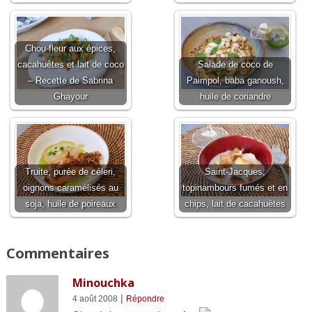
Chou-fleur aux épices,
cacahuètes et lait de coco
Salade de coco de
– Recette de Sabrina
Paimpol, baba ganoush,
Ghayour
huile de coriandre
Truite, purée de céleri,
Saint-Jacques,
oignons caramélisés au
topinambours fumés et en
soja, huile de poireaux
chips, lait de cacahuètes
Commentaires
Minouchka
|
4 août 2008
Répondre