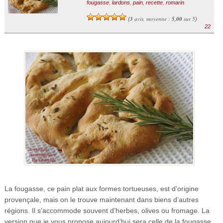
fougasse
,
lardons
,
pain
,
recette
,
romarin
3
avis, moyenne :
5,00
sur 5
(
)
22
La fougasse, ce pain plat aux formes tortueuses, est d’origine
provençale, mais on le trouve maintenant dans biens d’autres
régions. Il s’accommode souvent d’herbes, olives ou fromage. La
version que je vous propose aujourd’hui sera celle de la fougasse