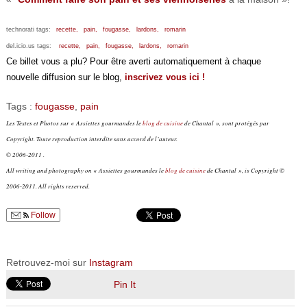
technorati tags:
recette,
pain,
fougasse,
lardons,
romarin
del.icio.us tags:
recette,
pain,
fougasse,
lardons,
romarin
Ce billet vous a plu? Pour être averti automatiquement à chaque
nouvelle diffusion sur le blog,
inscrivez vous ici !
Tags :
fougasse
,
pain
Les Textes et Photos sur « Assiettes gourmandes le
blog de cuisine
de Chantal », sont protégés par
Copyright. Toute reproduction interdite sans accord de l’auteur.
© 2006-2011 .
All writing and photography on « Assiettes gourmandes le
blog de cuisine
de Chantal », is Copyright ©
2006-2011. All rights reserved.
Follow
Retrouvez-moi sur
Instagram
Pin It