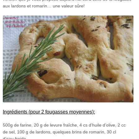
aux lardons et romarin… une valeur sûre!
Ingrédients (pour 2 fougasses moyennes):
500g de farine, 20 g de levure fraîche, 4 cs d’huile d’olive, 2 cc
de sel, 100 g de lardons, quelques brins de romarin, 30 cl
d’eau froide