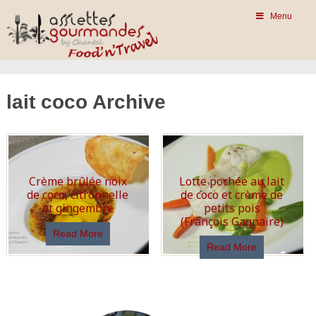
Menu
lait coco Archive
Crème brûlée noix
Lotte pochée au lait
de coco, citronnelle
de coco et crème de
et gingembre
petits pois
(François Gagnaire)
Read More
Read More