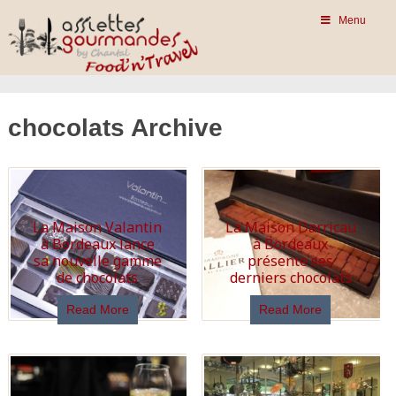
Menu
chocolats Archive
La Maison Valantin
La Maison Darricau
à Bordeaux lance
à Bordeaux
sa nouvelle gamme
présente ses
de chocolats
derniers chocolats
Read More
Read More