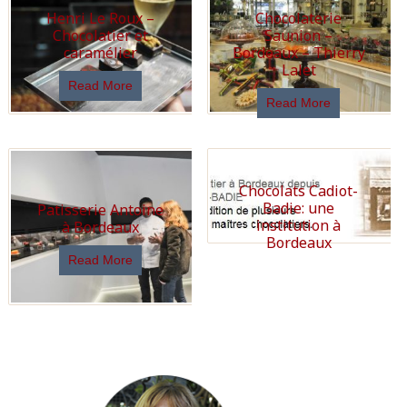
Henri Le Roux –
Chocolaterie
Chocolatier et
Saunion –
caramélier
Bordeaux – Thierry
Lalet
Read More
Read More
Chocolats Cadiot-
Badie: une
Patisserie Antoine
institution à
à Bordeaux
Bordeaux
Read More
Read More