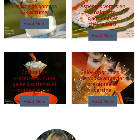
Ceviche de gambas
Asperges vertes en
aux agrumes
vinaigrette
d’agrumes et
chèvre frais
Read More
Read More
Cocktail de
Gelée d’agrumes et
crevettes sur une
de vodka au caviar
gelée d’agrumes et
présentée en
purée d’avocat
verrine
Read More
Read More