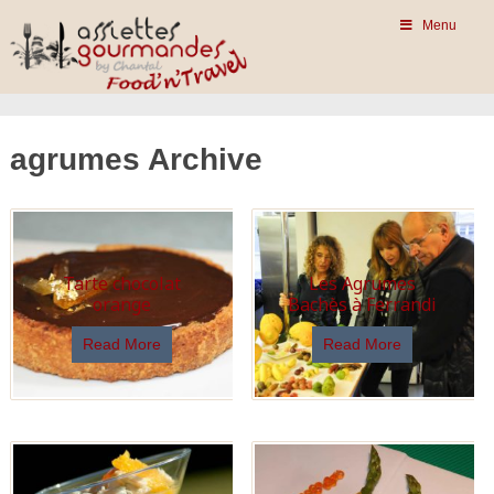
Menu
agrumes Archive
Tarte chocolat
Les Agrumes
orange
Bachès à Ferrandi
Read More
Read More