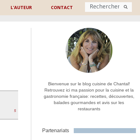
L’AUTEUR
CONTACT
Nom
*
rénom
Nom
Adresse de contact
*
Bienvenue sur le blog cuisine de Chantal!
Retrouvez ici ma passion pour la cuisine et la
gastronomie française: recettes, découvertes,
Commentaire ou message
*
balades gourmandes et avis sur les
restaurants
5
Partenariats