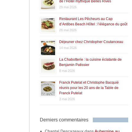
de l’Hôtel mythique Belles Rives
29 mai 2026
Restaurant Les Pêcheurs au Cap
d’Antibes Beach Hôtel : l’élégance du goût
26 mai 2026
Déjeuner chez Christopher Coutanceau
14 mai 2026
La Chabotterie : la cuisine éclatante de
Benjamin Patissier
8 mai 2026
Franck Putelat et Christophe Bacquié
réunis pour les 20 ans de la Table de
Franck Putelat
3 mai 2026
Derniers commentaires
Chantal Descazeaux
dans
Aubergine au