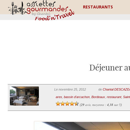
RESTAURANTS
Déjeuner au
Le novembre 25, 2012
de
Chantal DESCAZ
ares
,
bassin d'arcachon
,
Bordeaux
,
restaurant
,
Saint
29
avis, moyenne :
4,38
sur 5
(
)