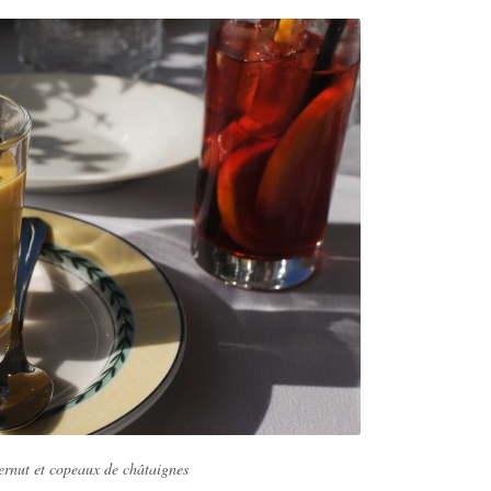
ernut et copeaux de châtaignes