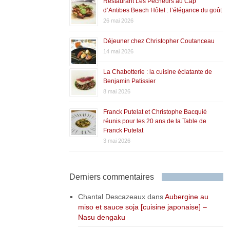
Restaurant Les Pêcheurs au Cap
d’Antibes Beach Hôtel : l’élégance du goût
26 mai 2026
Déjeuner chez Christopher Coutanceau
14 mai 2026
La Chabotterie : la cuisine éclatante de
Benjamin Patissier
8 mai 2026
Franck Putelat et Christophe Bacquié
réunis pour les 20 ans de la Table de
Franck Putelat
3 mai 2026
Derniers commentaires
Chantal Descazeaux
dans
Aubergine au
miso et sauce soja [cuisine japonaise] –
Nasu dengaku