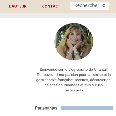
L’AUTEUR
CONTACT
Nom
*
rénom
Nom
Adresse de contact
*
Bienvenue sur le blog cuisine de Chantal!
Retrouvez ici ma passion pour la cuisine et la
gastronomie française: recettes, découvertes,
Commentaire ou message
*
balades gourmandes et avis sur les
restaurants
Partenariats