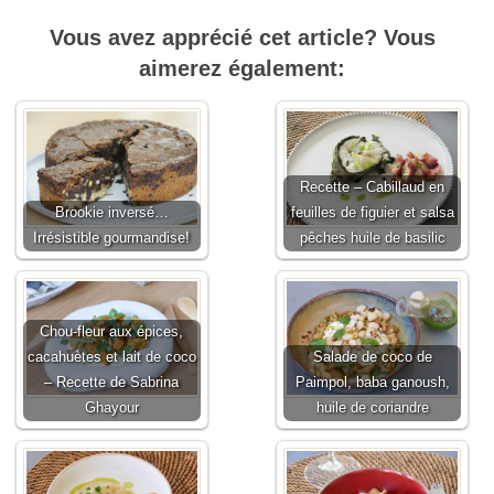
Vous avez apprécié cet article? Vous
aimerez également:
Recette – Cabillaud en
Brookie inversé…
feuilles de figuier et salsa
Irrésistible gourmandise!
pêches huile de basilic
Chou-fleur aux épices,
cacahuètes et lait de coco
Salade de coco de
– Recette de Sabrina
Paimpol, baba ganoush,
Ghayour
huile de coriandre