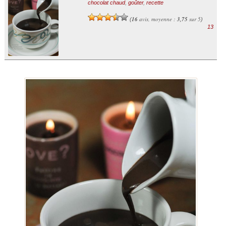
chocolat chaud
,
goûter
,
recette
16
avis, moyenne :
3,75
sur 5
(
)
13