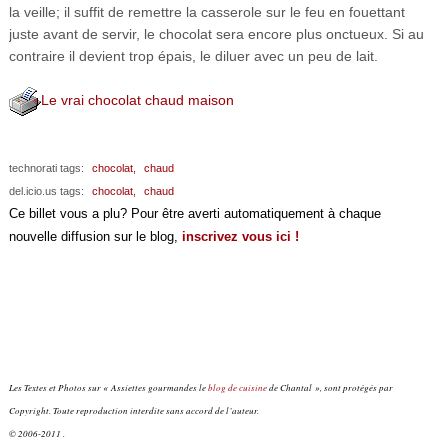
la veille; il suffit de remettre la casserole sur le feu en fouettant
juste avant de servir, le chocolat sera encore plus onctueux. Si au
contraire il devient trop épais, le diluer avec un peu de lait.
Le vrai chocolat chaud maison
technorati tags:
chocolat,
chaud
del.icio.us tags:
chocolat,
chaud
Ce billet vous a plu? Pour être averti automatiquement à chaque
nouvelle diffusion sur le blog,
inscrivez vous ici !
Les Textes et Photos sur « Assiettes gourmandes le
blog de cuisine
de Chantal », sont protégés par
Copyright. Toute reproduction interdite sans accord de l’auteur.
© 2006-2011 .