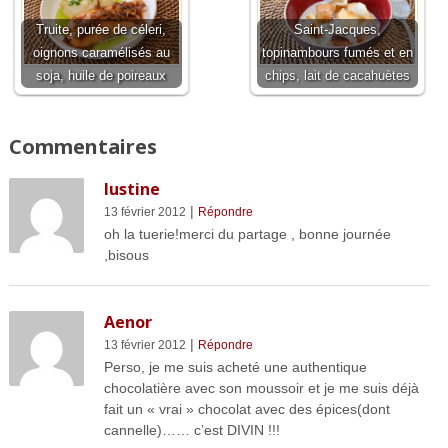
Truite, purée de céleri,
Saint-Jacques,
oignons caramélisés au
topinambours fumés et en
soja, huile de poireaux
chips, lait de cacahuètes
Commentaires
lustine
|
13 février 2012
Répondre
oh la tuerie!merci du partage , bonne journée
,bisous
Aenor
|
13 février 2012
Répondre
Perso, je me suis acheté une authentique
chocolatière avec son moussoir et je me suis déjà
fait un « vrai » chocolat avec des épices(dont
cannelle)…… c’est DIVIN !!!