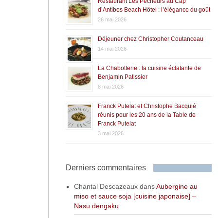
Restaurant Les Pêcheurs au Cap
d’Antibes Beach Hôtel : l’élégance du goût
26 mai 2026
Déjeuner chez Christopher Coutanceau
14 mai 2026
La Chabotterie : la cuisine éclatante de
Benjamin Patissier
8 mai 2026
Franck Putelat et Christophe Bacquié
réunis pour les 20 ans de la Table de
Franck Putelat
3 mai 2026
Derniers commentaires
Chantal Descazeaux
dans
Aubergine au
miso et sauce soja [cuisine japonaise] –
Nasu dengaku