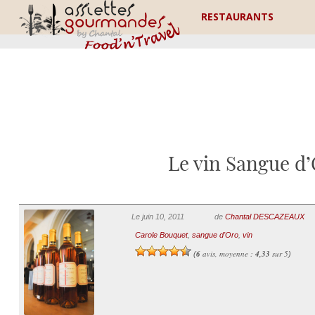
RESTAURANTS
Le vin Sangue d’
Le juin 10, 2011
de
Chantal DESCAZEAUX
Carole Bouquet
,
sangue d'Oro
,
vin
6
avis, moyenne :
4,33
sur 5
(
)