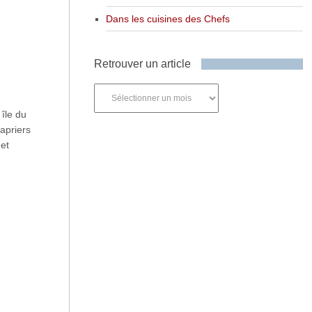
Dans les cuisines des Chefs
Retrouver un article
Retrouver
un
 île du
article
capriers
 et