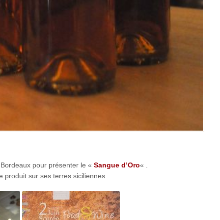
 Bordeaux pour présenter le «
Sangue d’Oro
« .
e produit sur ses terres siciliennes.