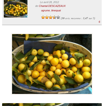
Le avril 28, 2012
de
Chantal DESCAZEAUX
agrume
,
limequat
30
avis, moyenne :
3,47
sur 5
(
)
6