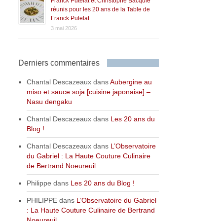
Franck Putelat et Christophe Bacquié
réunis pour les 20 ans de la Table de
Franck Putelat
3 mai 2026
Derniers commentaires
Chantal Descazeaux
dans
Aubergine au
miso et sauce soja [cuisine japonaise] –
Nasu dengaku
Chantal Descazeaux
dans
Les 20 ans du
Blog !
Chantal Descazeaux
dans
L’Observatoire
du Gabriel : La Haute Couture Culinaire
de Bertrand Noeureuil
Philippe
dans
Les 20 ans du Blog !
PHILIPPE
dans
L’Observatoire du Gabriel
: La Haute Couture Culinaire de Bertrand
Noeureuil