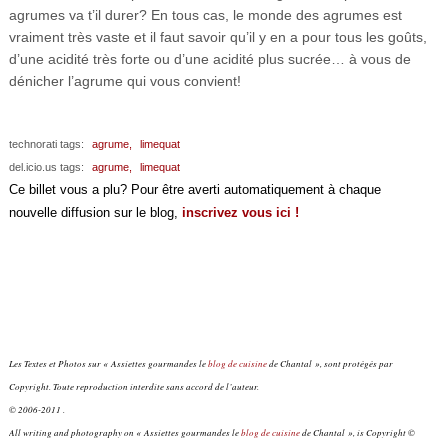
agrumes va t’il durer? En tous cas, le monde des agrumes est
vraiment très vaste et il faut savoir qu’il y en a pour tous les goûts,
d’une acidité très forte ou d’une acidité plus sucrée… à vous de
dénicher l’agrume qui vous convient!
technorati tags:
agrume,
limequat
del.icio.us tags:
agrume,
limequat
Ce billet vous a plu? Pour être averti automatiquement à chaque
nouvelle diffusion sur le blog,
inscrivez vous ici !
Les Textes et Photos sur « Assiettes gourmandes le
blog de cuisine
de Chantal », sont protégés par
Copyright. Toute reproduction interdite sans accord de l’auteur.
© 2006-2011 .
All writing and photography on « Assiettes gourmandes le
blog de cuisine
de Chantal », is Copyright ©