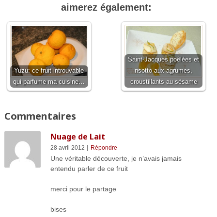
aimerez également:
Saint-Jacques poêlées et
Yuzu: ce fruit introuvable
risotto aux agrumes,
qui parfume ma cuisine…
croustillants au sésame
Commentaires
Nuage de Lait
|
28 avril 2012
Répondre
Une véritable découverte, je n’avais jamais
entendu parler de ce fruit
merci pour le partage
bises