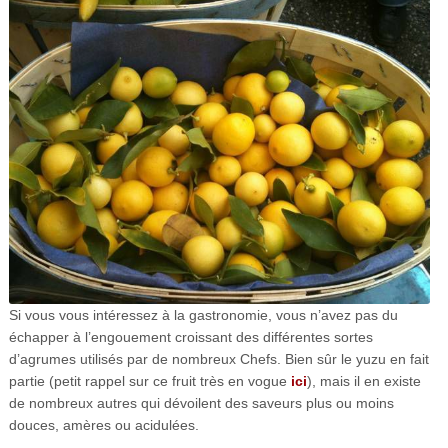
Si vous vous intéressez à la gastronomie, vous n’avez pas du
échapper à l’engouement croissant des différentes sortes
d’agrumes utilisés par de nombreux Chefs. Bien sûr le yuzu en fait
partie (petit rappel sur ce fruit très en vogue
ici
), mais il en existe
de nombreux autres qui dévoilent des saveurs plus ou moins
douces, amères ou acidulées.