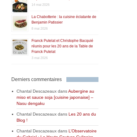
14 mai 2026
La Chabotterie : la cuisine éclatante de
Benjamin Patissier
8 mai 2026
Franck Putelat et Christophe Bacquié
réunis pour les 20 ans de la Table de
Franck Putelat
3 mai 2026
Derniers commentaires
Chantal Descazeaux
dans
Aubergine au
miso et sauce soja [cuisine japonaise] –
Nasu dengaku
Chantal Descazeaux
dans
Les 20 ans du
Blog !
Chantal Descazeaux
dans
L’Observatoire
du Gabriel : La Haute Couture Culinaire