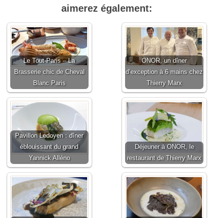
aimerez également:
Le Tout-Paris – La
ONOR, un dîner
Brasserie chic de Cheval
d’exception à 6 mains chez
Blanc Paris
Thierry Marx
Pavillon Ledoyen : dîner
éblouissant du grand
Déjeuner à ONOR, le
Yannick Alléno
restaurant de Thierry Marx