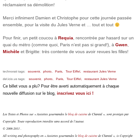
réclamaient sa démolition!
Merci infiniment Damien et Christophe pour cette journée passée
ensemble, pour la visite du Jules Verne et … tout et tout
Pour finir, un petit coucou à
Requia
, rencontrée par hasard sur un
quai du métro (comme quoi, Paris n’est pas si grand!), à
Gwen
,
Michèle
et Brigitte: très contente de vous avoir revues les filles!
technorati tags:
souvenir,
photo,
Paris,
Tour Eiffel,
restaurant Jules Verne
del.icio.us tags:
souvenir,
photo,
Paris,
Tour Eiffel,
restaurant Jules Verne
Ce billet vous a plu? Pour être averti automatiquement à chaque
nouvelle diffusion sur le blog,
inscrivez vous ici !
Les Textes et Photos sur « Assiettes gourmandes le
blog de cuisine
de Chantal », sont protégés par
Copyright. Toute reproduction interdite sans accord de l’auteur.
© 2006-2011 .
All writing and photography on « Assiettes gourmandes le
blog de cuisine
de Chantal », is Copyright