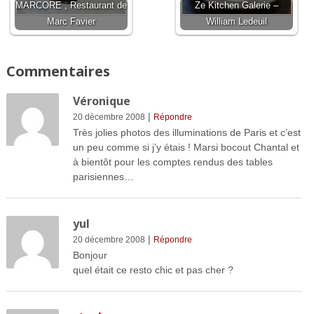
MARCORE , Restaurant de
Ze Kitchen Galerie –
Marc Favier
William Ledeuil
Commentaires
Véronique
|
20 décembre 2008
Répondre
Très jolies photos des illuminations de Paris et c’est
un peu comme si j’y étais ! Marsi bocout Chantal et
à bientôt pour les comptes rendus des tables
parisiennes…
yul
|
20 décembre 2008
Répondre
Bonjour
quel était ce resto chic et pas cher ?