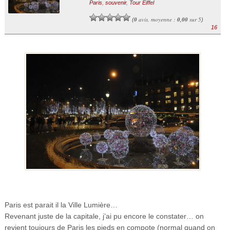
Paris
,
souvenir
,
Tour Eiffel
0
avis, moyenne :
0,00
sur 5
(
)
16
Paris est parait il la Ville Lumière…
Revenant juste de la capitale, j’ai pu encore le constater… on
revient toujours de Paris les pieds en compote (normal quand on