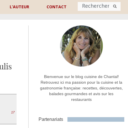
L’AUTEUR
CONTACT
Nom
*
rénom
Nom
ulis
Adresse de contact
*
Bienvenue sur le blog cuisine de Chantal!
Retrouvez ici ma passion pour la cuisine et la
gastronomie française: recettes, découvertes,
Commentaire ou message
*
balades gourmandes et avis sur les
restaurants
17
Partenariats