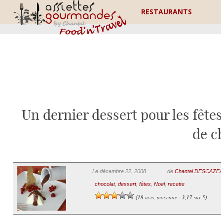
RESTAURANTS
Un dernier dessert pour les fêtes
de c
Le décembre 22, 2008
de
Chantal DESCAZ
chocolat
,
dessert
,
fêtes
,
Noël
,
recette
18
avis, moyenne :
3,17
sur 5
(
)