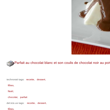
Parfait au chocolat blanc et son coulis de chocolat noir au p
technorati tags:
recette,
dessert,
fêtes,
Noël,
chocolat,
parfait
del.icio.us tags:
recette,
dessert,
fêtes,