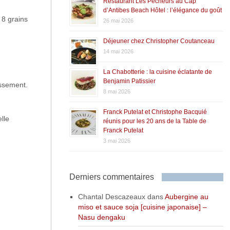
Restaurant Les Pêcheurs au Cap
d’Antibes Beach Hôtel : l’élégance du goût
 8 grains
26 mai 2026
Déjeuner chez Christopher Coutanceau
14 mai 2026
La Chabotterie : la cuisine éclatante de
Benjamin Patissier
issement.
8 mai 2026
Franck Putelat et Christophe Bacquié
lle
réunis pour les 20 ans de la Table de
Franck Putelat
3 mai 2026
Derniers commentaires
Chantal Descazeaux
dans
Aubergine au
miso et sauce soja [cuisine japonaise] –
Nasu dengaku